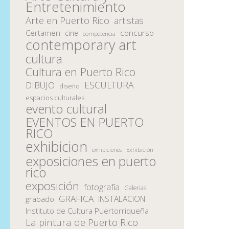
Entretenimiento
Arte en Puerto Rico
artistas
Certamen
concurso
cine
competencia
contemporary art
cultura
Cultura en Puerto Rico
ESCULTURA
DIBUJO
diseño
espacios culturales
evento cultural
EVENTOS EN PUERTO
RICO
exhibicion
Exhibición
exhibiciones
exposiciones en puerto
rico
exposición
fotografía
Galerias
GRAFICA
INSTALACION
grabado
Instituto de Cultura Puertorriqueña
La pintura de Puerto Rico