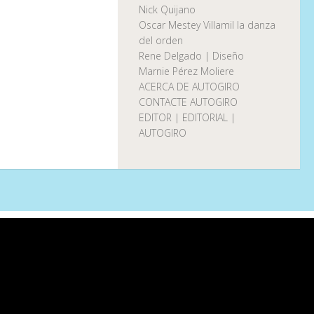
Nick Quijano
Oscar Mestey Villamil la danza
del orden
Rene Delgado | Diseño
Marnie Pérez Moliere
ACERCA DE AUTOGIRO
CONTACTE AUTOGIRO
EDITOR | EDITORIAL |
AUTOGIRO