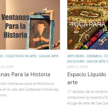
WS
/
COLECTIVOS DE ARTE
/
LIGA DE ARTE
ARTS NEWS
/
CERÁMICA
/
CO
ESCULTURA
/
LIGA DE ARTE 
20, 2009
JUNIO 3, 2009
nas Para la Historia
Espacio Líquido 
arte
ición Ventanas para la Historia se
 en la sala del Caribbean University
11 artistas de la cerámic
món.
componen la muestra Es
la Liga de arte de San Ju