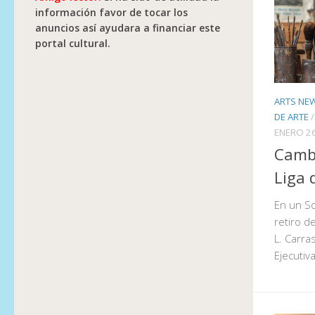
información favor de tocar los
anuncios así ayudara a financiar este
portal cultural.
ARTS NE
DE ARTE
ENERO 26
Cambi
Liga 
En un So
retiro d
L. Carra
Ejecutiv