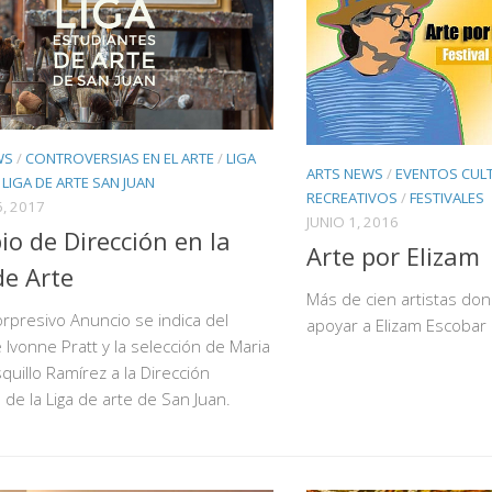
WS
/
CONTROVERSIAS EN EL ARTE
/
LIGA
ARTS NEWS
/
EVENTOS CULT
/
LIGA DE ARTE SAN JUAN
RECREATIVOS
/
FESTIVALES
, 2017
JUNIO 1, 2016
o de Dirección en la
Arte por Elizam 
de Arte
Más de cien artistas do
rpresivo Anuncio se indica del
apoyar a Elizam Escobar
e Ivonne Pratt y la selección de Maria
squillo Ramírez a la Dirección
a de la Liga de arte de San Juan.