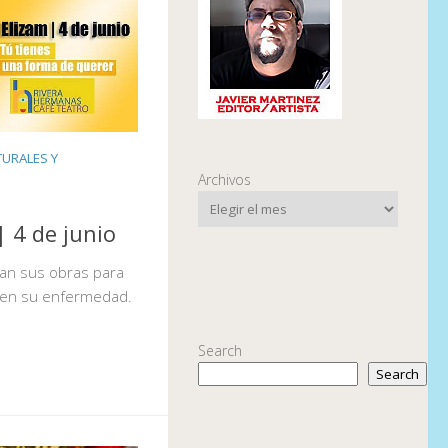
URALES Y
Archivos
| 4 de junio
nan sus obras para
 en su enfermedad.
Search
Search