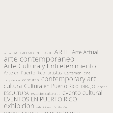
ARTE
Arte Actual
ACTUALIDAD EN EL ARTE
actual
arte contemporaneo
Arte Cultura y Entretenimiento
Arte en Puerto Rico
artistas
Certamen
cine
contemporary art
concurso
competencia
cultura
Cultura en Puerto Rico
DIBUJO
diseño
evento cultural
ESCULTURA
espacios culturales
EVENTOS EN PUERTO RICO
exhibicion
Exhibición
exhibiciones
exposiciones en puerto rico