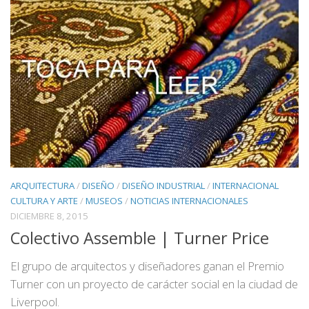
ARQUITECTURA
/
DISEÑO
/
DISEÑO INDUSTRIAL
/
INTERNACIONAL
CULTURA Y ARTE
/
MUSEOS
/
NOTICIAS INTERNACIONALES
DICIEMBRE 8, 2015
Colectivo Assemble | Turner Price
El grupo de arquitectos y diseñadores ganan el Premio
Turner con un proyecto de carácter social en la ciudad de
Liverpool.