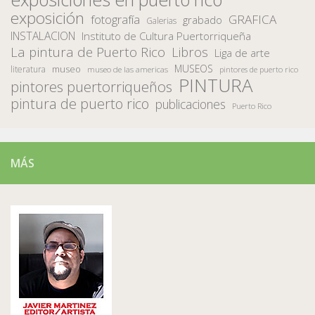
exposición
fotografía
GRAFICA
grabado
Galerias
INSTALACION
Instituto de Cultura Puertorriqueña
La pintura de Puerto Rico
Libros
Liga de arte
MUSEOS
museo
literatura
museo de las americas
pintores de puerto rico
PINTURA
pintores puertorriqueños
pintura de puerto rico
publicaciones
Puerto Rico
MÁS