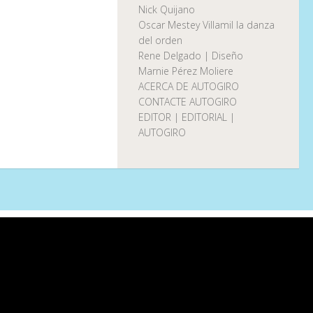
Nick Quijano
Oscar Mestey Villamil la danza
del orden
Rene Delgado | Diseño
Marnie Pérez Moliere
ACERCA DE AUTOGIRO
CONTACTE AUTOGIRO
EDITOR | EDITORIAL |
AUTOGIRO