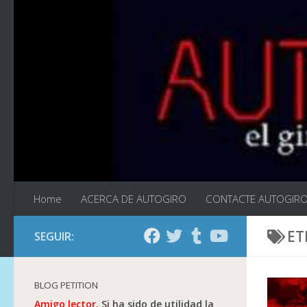
Saltar al contenido
Home
ACERCA DE AUTOGIRO
CONTACTE AUTOGIR
ET
SEGUIR:
BLOG PETITION
Amigo lector.
Si ha sido de utilidad la