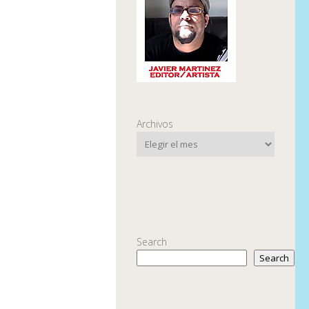
Archivos
Search
Search