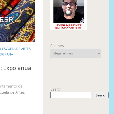
Archivos
[ ESCUELA DE ARTES
OGRAFÍA
: Expo anual
partamento de
Search
cuela de Artes
Search