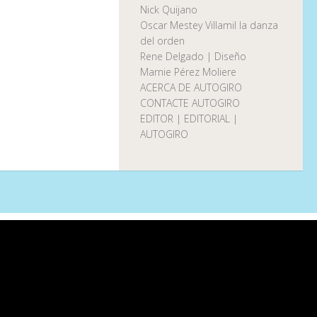
Nick Quijano
Oscar Mestey Villamil la danza
del orden
Rene Delgado | Diseño
Marnie Pérez Moliere
ACERCA DE AUTOGIRO
CONTACTE AUTOGIRO
EDITOR | EDITORIAL |
AUTOGIRO