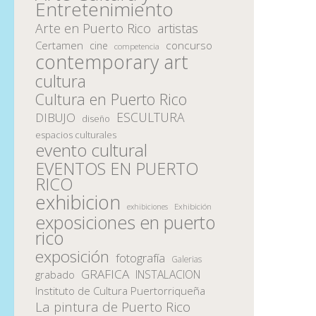
Entretenimiento
Arte en Puerto Rico
artistas
Certamen
concurso
cine
competencia
contemporary art
cultura
Cultura en Puerto Rico
ESCULTURA
DIBUJO
diseño
espacios culturales
evento cultural
EVENTOS EN PUERTO
RICO
exhibicion
Exhibición
exhibiciones
exposiciones en puerto
rico
exposición
fotografía
Galerias
GRAFICA
INSTALACION
grabado
Instituto de Cultura Puertorriqueña
La pintura de Puerto Rico