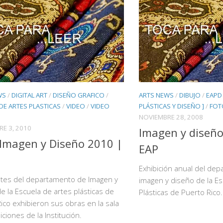
WS
/
DIGITAL ART
/
DISEÑO GRAFICO
/
ARTS NEWS
/
DIBUJO
/
EAPD 
DE ARTES PLASTICAS
/
VIDEO
/
VIDEO
PLÁSTICAS Y DISEÑO ]
/
FOT
NOVIEMBRE 28, 2008
E 3, 2010
Imagen y diseño
Imagen y Diseño 2010 |
EAP
Exhibición anual del de
ntes del departamento de Imagen y
imagen y diseño de la Es
e la Escuela de artes plásticas de
Plásticas de Puerto Rico.
ico exhibieron sus obras en la sala
iciones de la Institución.