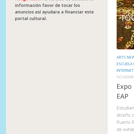
información favor de tocar los
anuncios así ayudara a financiar este
portal cultural.
ARTS NE
ESCUELA 
INTERNET
NOVIEMBR
Expo 
EAP
Estudia
diseño d
Puerto R
de exhib