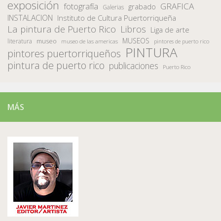
exposición
fotografía
GRAFICA
grabado
Galerias
INSTALACION
Instituto de Cultura Puertorriqueña
La pintura de Puerto Rico
Libros
Liga de arte
MUSEOS
museo
literatura
museo de las americas
pintores de puerto rico
PINTURA
pintores puertorriqueños
pintura de puerto rico
publicaciones
Puerto Rico
MÁS