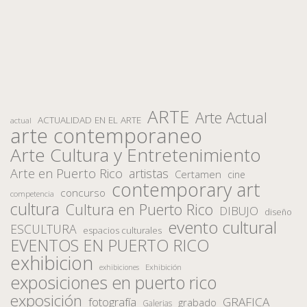
ARTE
Arte Actual
ACTUALIDAD EN EL ARTE
actual
arte contemporaneo
Arte Cultura y Entretenimiento
Arte en Puerto Rico
artistas
Certamen
cine
contemporary art
concurso
competencia
cultura
Cultura en Puerto Rico
DIBUJO
diseño
evento cultural
ESCULTURA
espacios culturales
EVENTOS EN PUERTO RICO
exhibicion
Exhibición
exhibiciones
exposiciones en puerto rico
exposición
fotografía
GRAFICA
grabado
Galerias