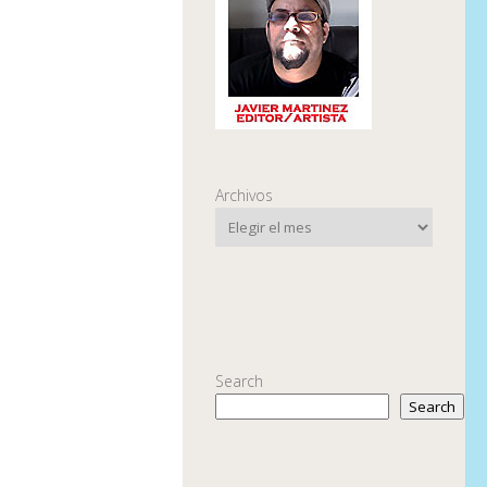
Archivos
Search
Search