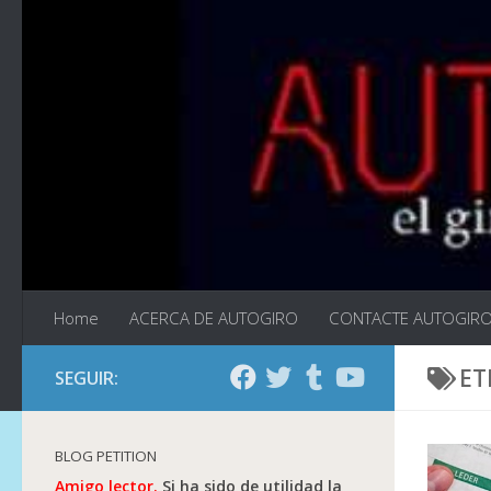
Saltar al contenido
Home
ACERCA DE AUTOGIRO
CONTACTE AUTOGIR
ET
SEGUIR:
BLOG PETITION
Amigo lector.
Si ha sido de utilidad la