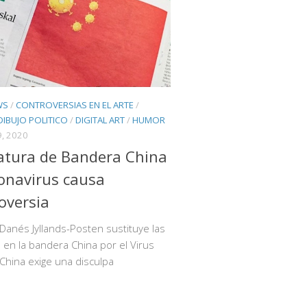
WS
/
CONTROVERSIAS EN EL ARTE
/
DIBUJO POLITICO
/
DIGITAL ART
/
HUMOR
, 2020
atura de Bandera China
onavirus causa
oversia
o Danés Jyllands-Posten sustituye las
s en la bandera China por el Virus
China exige una disculpa