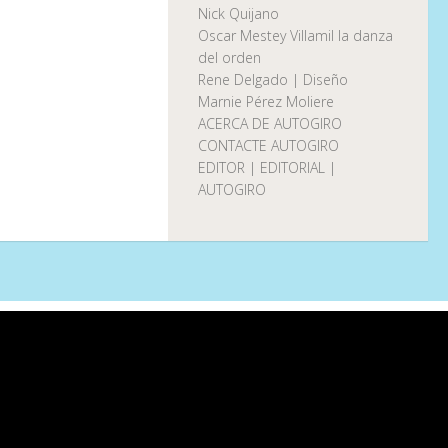
Nick Quijano
Oscar Mestey Villamil la danza
del orden
Rene Delgado | Diseño
Marnie Pérez Moliere
ACERCA DE AUTOGIRO
CONTACTE AUTOGIRO
EDITOR | EDITORIAL |
AUTOGIRO