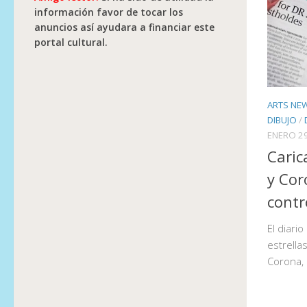
información favor de tocar los
anuncios así ayudara a financiar este
portal cultural.
ARTS NE
DIBUJO
/
ENERO 29
Caric
y Cor
contr
El diari
estrella
Corona, 