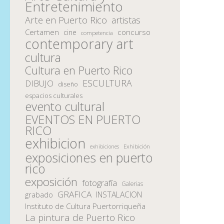
Entretenimiento
Arte en Puerto Rico
artistas
Certamen
concurso
cine
competencia
contemporary art
cultura
Cultura en Puerto Rico
ESCULTURA
DIBUJO
diseño
espacios culturales
evento cultural
EVENTOS EN PUERTO
RICO
exhibicion
Exhibición
exhibiciones
exposiciones en puerto
rico
exposición
fotografía
Galerias
GRAFICA
INSTALACION
grabado
Instituto de Cultura Puertorriqueña
La pintura de Puerto Rico