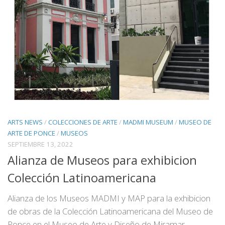
ARTS NEWS
/
COLECCIONES DE ARTE
/
MADMI MUSEUM
/
MUSEO DE
ARTE DE PONCE
/
MUSEOS
SEPTIEMBRE 13, 2022
Alianza de Museos para exhibicion
Colección Latinoamericana
Alianza de los Museos MADMI y MAP para la exhibicion
de obras de la Colección Latinoamericana del Museo de
Ponce en el Museo de Arte y Diseño de Miramar