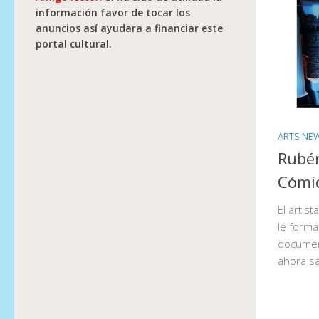
información favor de tocar los
anuncios así ayudara a financiar este
portal cultural.
ARTS NE
Rubén
Cómi
El artis
le forma
documen
ahora s