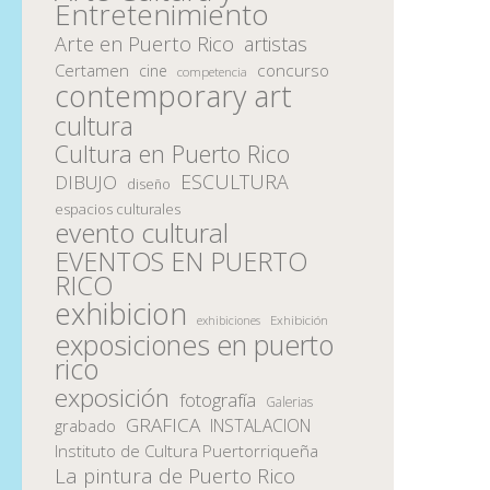
Entretenimiento
Arte en Puerto Rico
artistas
Certamen
concurso
cine
competencia
contemporary art
cultura
Cultura en Puerto Rico
ESCULTURA
DIBUJO
diseño
espacios culturales
evento cultural
EVENTOS EN PUERTO
RICO
exhibicion
Exhibición
exhibiciones
exposiciones en puerto
rico
exposición
fotografía
Galerias
GRAFICA
INSTALACION
grabado
Instituto de Cultura Puertorriqueña
La pintura de Puerto Rico