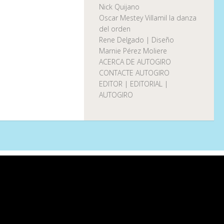
Nick Quijano
Oscar Mestey Villamil la danza
del orden
Rene Delgado | Diseño
Marnie Pérez Moliere
ACERCA DE AUTOGIRO
CONTACTE AUTOGIRO
EDITOR | EDITORIAL |
AUTOGIRO