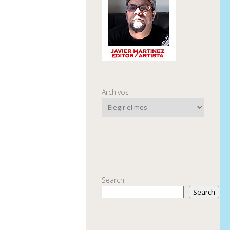
Archivos
Search
Search