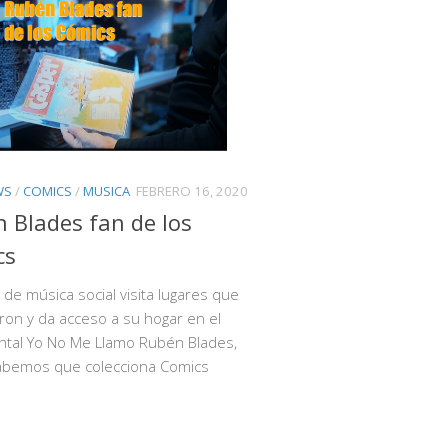
WS
/
COMICS
/
MUSICA
FEBRERO 16, 2020
 Blades fan de los
cs
ta de música social visita lugares que
ron y da acceso a su hogar en el
tal Yo No Me Llamo Rubén Blades,
abemos que colecciona Comics