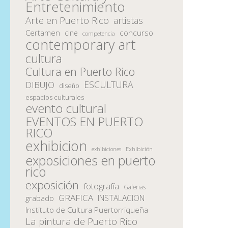
Entretenimiento
Arte en Puerto Rico
artistas
Certamen
concurso
cine
competencia
contemporary art
cultura
Cultura en Puerto Rico
ESCULTURA
DIBUJO
diseño
espacios culturales
evento cultural
EVENTOS EN PUERTO
RICO
exhibicion
Exhibición
exhibiciones
exposiciones en puerto
rico
exposición
fotografía
Galerias
GRAFICA
INSTALACION
grabado
Instituto de Cultura Puertorriqueña
La pintura de Puerto Rico