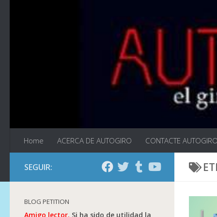
Saltar al contenido
Home
ACERCA DE AUTOGIRO
CONTACTE AUTOGIR
ET
SEGUIR:
BLOG PETITION
Amigo lector.
Si ha sido de utilidad la