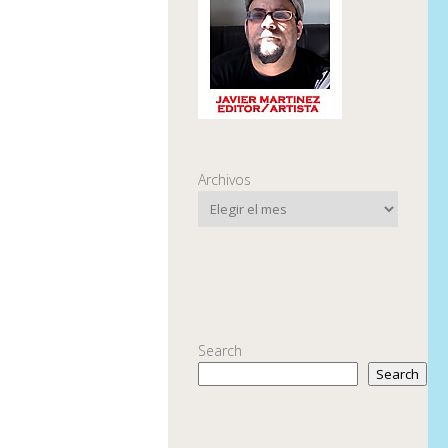
Archivos
Search
Search