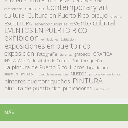
Arte en Puerto Rico
artistas
Certamen
cine
contemporary art
concurso
competencia
cultura
Cultura en Puerto Rico
DIBUJO
diseño
evento cultural
ESCULTURA
espacios culturales
EVENTOS EN PUERTO RICO
exhibicion
Exhibición
exhibiciones
exposiciones en puerto rico
exposición
fotografía
GRAFICA
grabado
Galerias
INSTALACION
Instituto de Cultura Puertorriqueña
La pintura de Puerto Rico
Libros
Liga de arte
MUSEOS
museo
literatura
museo de las americas
pintores de puerto rico
PINTURA
pintores puertorriqueños
pintura de puerto rico
publicaciones
Puerto Rico
MÁS