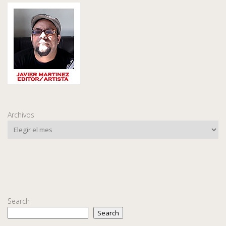
Archivos
Search
Search