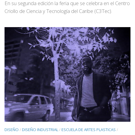
En su segunda edición la feria que se celebra en el Centro
Criollo de Ciencia y Tecnología del Caribe (C3Tec).
DISEÑO
/
DISEÑO INDUSTRIAL
/
ESCUELA DE ARTES PLASTICAS
/