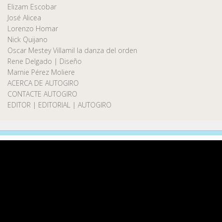
Elizam Escobar
José Alicea
Lorenzo Homar
Nick Quijano
Oscar Mestey Villamil la danza del orden
Rene Delgado | Diseño
Marnie Pérez Moliere
ACERCA DE AUTOGIRO
CONTACTE AUTOGIRO
EDITOR | EDITORIAL | AUTOGIRO