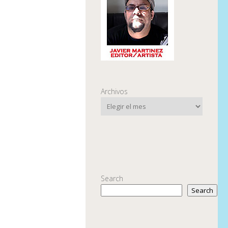
Archivos
Search
Search