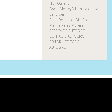
Nick Quijano
Oscar Mestey Villamil la danza
del orden
Rene Delgado | Diseño
Marnie Pérez Moliere
ACERCA DE AUTOGIRO
CONTACTE AUTOGIRO
EDITOR | EDITORIAL |
AUTOGIRO