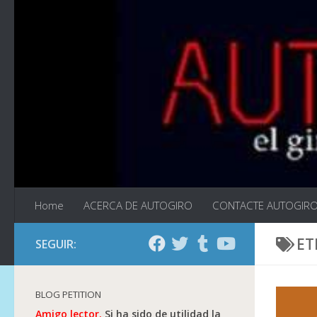
Saltar al contenido
Home
ACERCA DE AUTOGIRO
CONTACTE AUTOGIR
ET
SEGUIR:
BLOG PETITION
Amigo lector.
Si ha sido de utilidad la