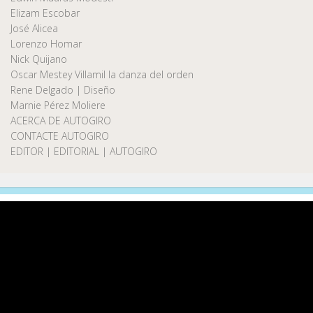
Elizam Escobar
José Alicea
Lorenzo Homar
Nick Quijano
Oscar Mestey Villamil la danza del orden
Rene Delgado | Diseño
Marnie Pérez Moliere
ACERCA DE AUTOGIRO
CONTACTE AUTOGIRO
EDITOR | EDITORIAL | AUTOGIRO