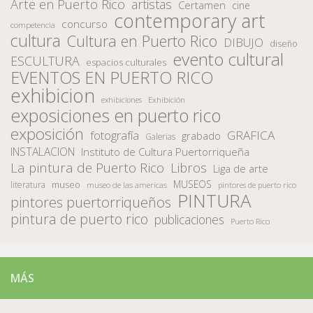
Arte en Puerto Rico
artistas
Certamen
cine
contemporary art
concurso
competencia
cultura
Cultura en Puerto Rico
DIBUJO
diseño
evento cultural
ESCULTURA
espacios culturales
EVENTOS EN PUERTO RICO
exhibicion
Exhibición
exhibiciones
exposiciones en puerto rico
exposición
fotografía
GRAFICA
grabado
Galerias
INSTALACION
Instituto de Cultura Puertorriqueña
La pintura de Puerto Rico
Libros
Liga de arte
MUSEOS
museo
literatura
museo de las americas
pintores de puerto rico
PINTURA
pintores puertorriqueños
pintura de puerto rico
publicaciones
Puerto Rico
MÁS