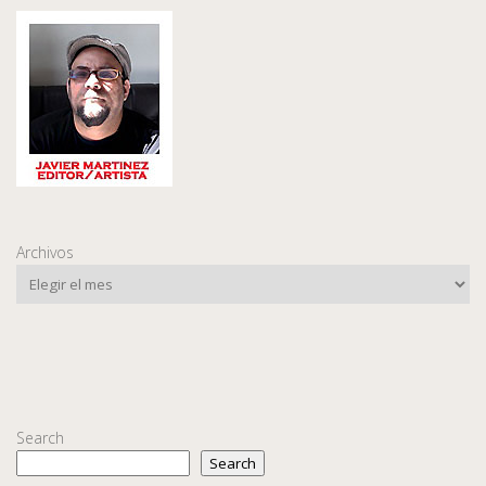
Archivos
Search
Search