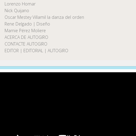
Lorenzo Homar
Nick Quijano
Oscar Mestey Villamil la danza del orden
Rene Delgado | Diseño
Marnie Pérez Moliere
ACERCA DE AUTOGIRO
CONTACTE AUTOGIRO
EDITOR | EDITORIAL | AUTOGIRO