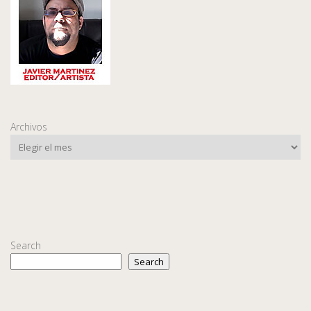
Archivos
Search
Search