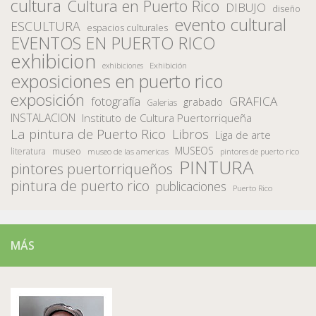
cultura
Cultura en Puerto Rico
DIBUJO
diseño
evento cultural
ESCULTURA
espacios culturales
EVENTOS EN PUERTO RICO
exhibicion
Exhibición
exhibiciones
exposiciones en puerto rico
exposición
fotografía
GRAFICA
grabado
Galerias
INSTALACION
Instituto de Cultura Puertorriqueña
La pintura de Puerto Rico
Libros
Liga de arte
MUSEOS
museo
literatura
museo de las americas
pintores de puerto rico
PINTURA
pintores puertorriqueños
pintura de puerto rico
publicaciones
Puerto Rico
MÁS