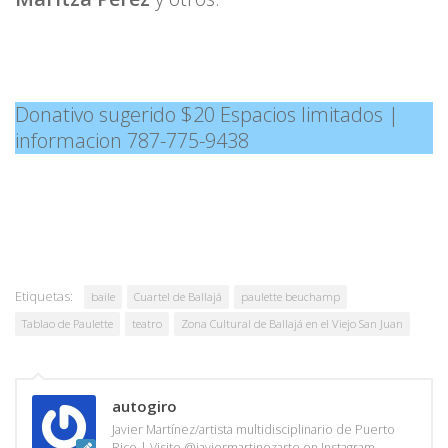
Donativo sugerido $20 Espacios limitados |
informacion 787-775-9438
Etiquetas:
baile
Cuartel de Ballajá
paulette beuchamp
Tablao de Paulette
teatro
Zona Cultural de Ballajá en el Viejo San Juan
autogiro
Javier Martínez/artista multidisciplinario de Puerto
Rico | Visite @javiermartinezarte en Instagram