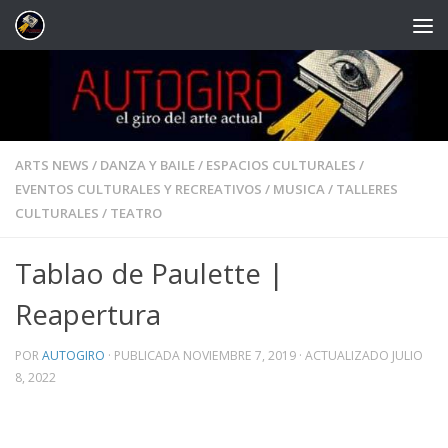
Saltar al contenido
ARTS NEWS
/
DANZA Y BAILE
/
ESPACIOS CULTURALES
/
EVENTOS CULTURALES Y RECREATIVOS
/
MUSICA
/
TALLERES
CULTURALES
/
TEATRO
Tablao de Paulette |
Reapertura
POR
AUTOGIRO
· PUBLICADA
NOVIEMBRE 7, 2019
· ACTUALIZADO
JULIO
8, 2022