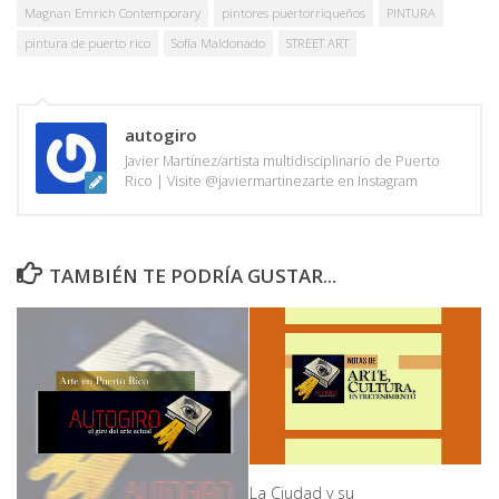
Magnan Emrich Contemporary
pintores puertorriqueños
PINTURA
pintura de puerto rico
Sofía Maldonado
STREET ART
autogiro
Javier Martínez/artista multidisciplinario de Puerto
Rico | Visite @javiermartinezarte en Instagram
TAMBIÉN TE PODRÍA GUSTAR...
La Ciudad y su