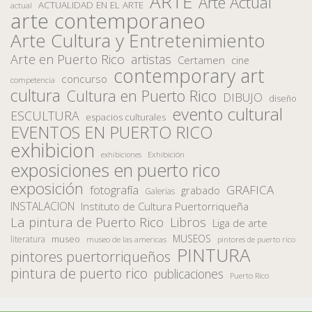
ARTE
Arte Actual
ACTUALIDAD EN EL ARTE
actual
arte contemporaneo
Arte Cultura y Entretenimiento
Arte en Puerto Rico
artistas
Certamen
cine
contemporary art
concurso
competencia
cultura
Cultura en Puerto Rico
DIBUJO
diseño
evento cultural
ESCULTURA
espacios culturales
EVENTOS EN PUERTO RICO
exhibicion
Exhibición
exhibiciones
exposiciones en puerto rico
exposición
fotografía
GRAFICA
grabado
Galerias
INSTALACION
Instituto de Cultura Puertorriqueña
La pintura de Puerto Rico
Libros
Liga de arte
MUSEOS
museo
literatura
museo de las americas
pintores de puerto rico
PINTURA
pintores puertorriqueños
pintura de puerto rico
publicaciones
Puerto Rico