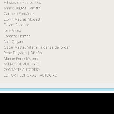
Artistas de Puerto Rico
Annex Burgos | Artista
Carmelo Fontánez
Edwin Maurás Modesti
Elizam Escobar
José Alicea
Lorenzo Homar
Nick Quijano
Oscar Mestey Villamil la danza del orden
Rene Delgado | Diseño
Marnie Pérez Moliere
ACERCA DE AUTOGIRO
CONTACTE AUTOGIRO
EDITOR | EDITORIAL | AUTOGIRO