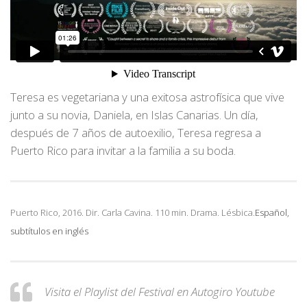
Teresa es vegetariana y una exitosa astrofísica que vive
junto a su novia, Daniela, en Islas Canarias. Un día,
después de 7 años de autoexilio, Teresa regresa a
Puerto Rico para invitar a la familia a su boda.
Puerto Rico, 2016. Dir. Carla Cavina
. 110 min. Drama. Lésbica.
Español,
subtítulos en inglés
Visita el Playlist del Festival en Autogiro Youtube