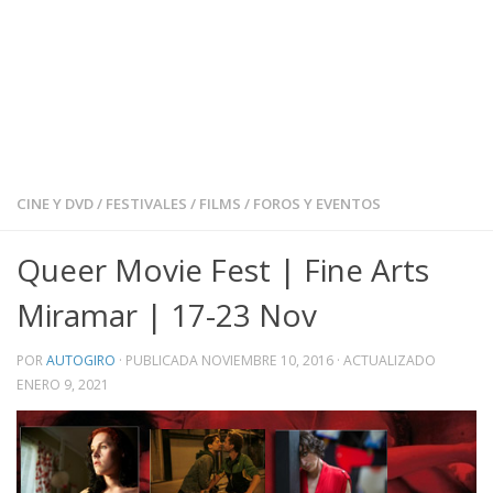
CINE Y DVD
/
FESTIVALES
/
FILMS
/
FOROS Y EVENTOS
Queer Movie Fest | Fine Arts
Miramar | 17-23 Nov
POR
AUTOGIRO
· PUBLICADA
NOVIEMBRE 10, 2016
· ACTUALIZADO
ENERO 9, 2021