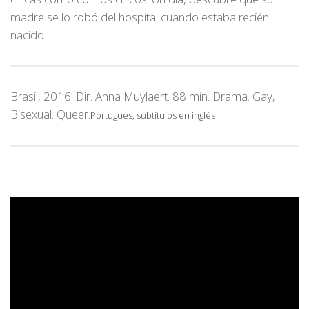
madre se lo robó del hospital cuando estaba recién
nacido.
Brasil, 2016. Dir. Anna Muylaert. 88 min. Drama. Gay,
Bisexual. Queer.
Portugués, subtítulos en inglés