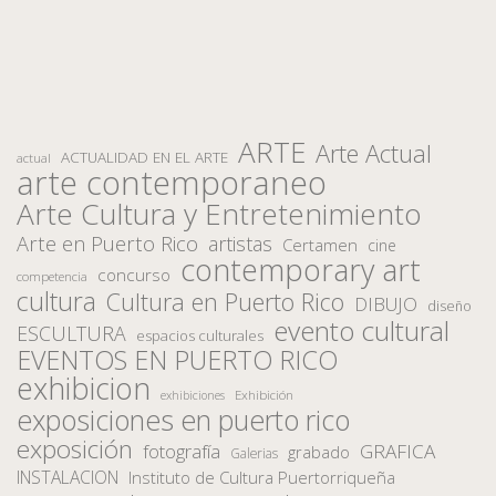
ARTE
Arte Actual
ACTUALIDAD EN EL ARTE
actual
arte contemporaneo
Arte Cultura y Entretenimiento
Arte en Puerto Rico
artistas
Certamen
cine
contemporary art
concurso
competencia
cultura
Cultura en Puerto Rico
DIBUJO
diseño
evento cultural
ESCULTURA
espacios culturales
EVENTOS EN PUERTO RICO
exhibicion
Exhibición
exhibiciones
exposiciones en puerto rico
exposición
fotografía
GRAFICA
grabado
Galerias
INSTALACION
Instituto de Cultura Puertorriqueña