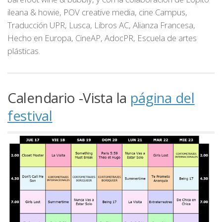
ileana & howie, POV creative media, cine Campus,
Traducción UPR, Lusca, Libros AC, Alianza Francesa,
Hecho en Europa, CineAP, AdocPR, Escuela de artes
plásticas.
Calendario -Vista la
página del
festival