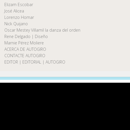
Elizam Escobar
José Alicea
Lorenzo Homar
Nick Quijano
Oscar Mestey Villamil la danza del orden
Rene Delgado | Diseño
Marnie Pérez Moliere
ACERCA DE AUTOGIRO
CONTACTE AUTOGIRO
EDITOR | EDITORIAL | AUTOGIRO