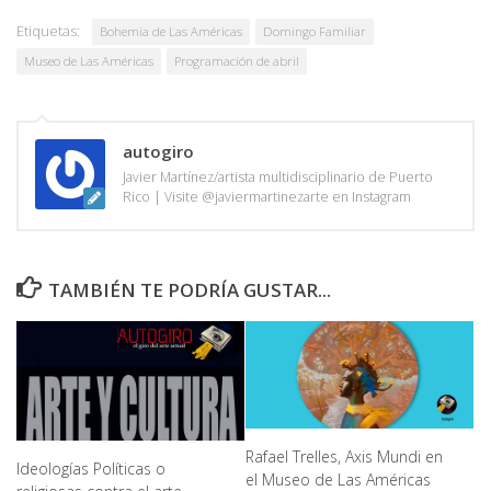
Etiquetas:
Bohemia de Las Américas
Domingo Familiar
Museo de Las Américas
Programación de abril
autogiro
Javier Martínez/artista multidisciplinario de Puerto
Rico | Visite @javiermartinezarte en Instagram
TAMBIÉN TE PODRÍA GUSTAR...
Rafael Trelles, Axis Mundi en
Ideologías Políticas o
el Museo de Las Américas