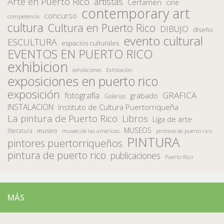
Arte en Puerto Rico
artistas
Certamen
cine
contemporary art
concurso
competencia
cultura
Cultura en Puerto Rico
DIBUJO
diseño
evento cultural
ESCULTURA
espacios culturales
EVENTOS EN PUERTO RICO
exhibicion
Exhibición
exhibiciones
exposiciones en puerto rico
exposición
fotografía
GRAFICA
grabado
Galerias
INSTALACION
Instituto de Cultura Puertorriqueña
La pintura de Puerto Rico
Libros
Liga de arte
MUSEOS
museo
literatura
museo de las americas
pintores de puerto rico
PINTURA
pintores puertorriqueños
pintura de puerto rico
publicaciones
Puerto Rico
MÁS