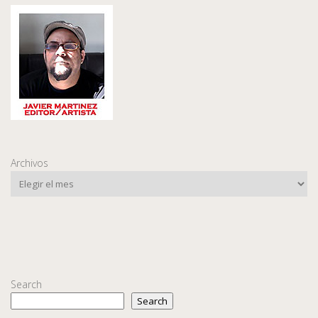
Archivos
Search
Search