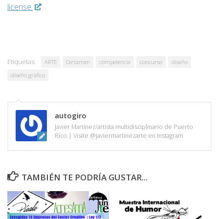
license.
Etiquetas:
ARTE
Certamen
competencia
concurso
diseño
diseño gráfico
autogiro
Javier Martínez/artista multidisciplinario de Puerto
Rico | Visite @javiermartinezarte en Instagram
TAMBIÉN TE PODRÍA GUSTAR...