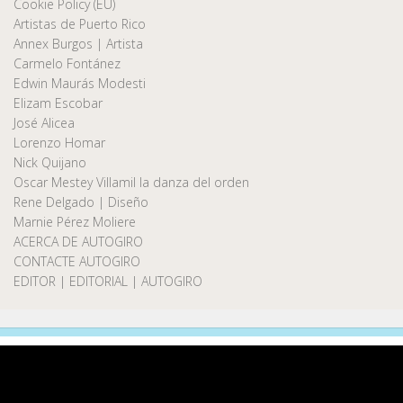
Cookie Policy (EU)
Artistas de Puerto Rico
Annex Burgos | Artista
Carmelo Fontánez
Edwin Maurás Modesti
Elizam Escobar
José Alicea
Lorenzo Homar
Nick Quijano
Oscar Mestey Villamil la danza del orden
Rene Delgado | Diseño
Marnie Pérez Moliere
ACERCA DE AUTOGIRO
CONTACTE AUTOGIRO
EDITOR | EDITORIAL | AUTOGIRO