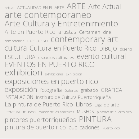
ARTE
Arte Actual
ACTUALIDAD EN EL ARTE
actual
arte contemporaneo
Arte Cultura y Entretenimiento
Arte en Puerto Rico
artistas
Certamen
cine
contemporary art
concurso
competencia
cultura
Cultura en Puerto Rico
DIBUJO
diseño
evento cultural
ESCULTURA
espacios culturales
EVENTOS EN PUERTO RICO
exhibicion
Exhibición
exhibiciones
exposiciones en puerto rico
exposición
fotografía
GRAFICA
grabado
Galerias
INSTALACION
Instituto de Cultura Puertorriqueña
La pintura de Puerto Rico
Libros
Liga de arte
MUSEOS
museo
literatura
museo de las americas
pintores de puerto rico
PINTURA
pintores puertorriqueños
pintura de puerto rico
publicaciones
Puerto Rico