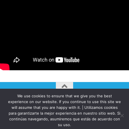
We use cookies to ensure that we give you the best
AUTOGIRO/el giro del arte actual © JAVIER MARTINEZ 2026. All
experience on our website. If you continue to use this site we
Rights Reserved.
will assume that you are happy with it. | Utilizamos cookies
para garantizarte la mejor experiencia en nuestro sitio web. Si
Funciona con
- Diseñado con el
Tema Hueman
continúas navegando, asumiremos que estás de acuerdo con
su uso.