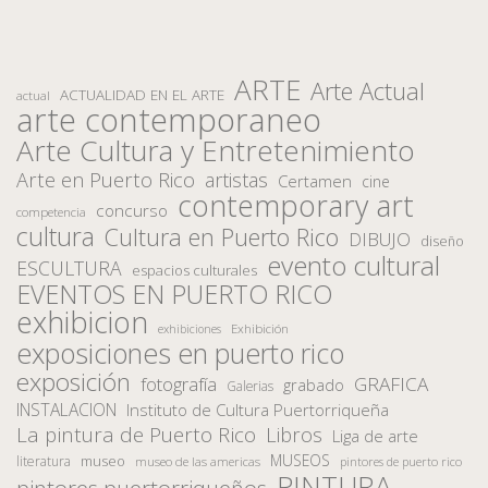
ARTE
Arte Actual
ACTUALIDAD EN EL ARTE
actual
arte contemporaneo
Arte Cultura y Entretenimiento
Arte en Puerto Rico
artistas
Certamen
cine
contemporary art
concurso
competencia
cultura
Cultura en Puerto Rico
DIBUJO
diseño
evento cultural
ESCULTURA
espacios culturales
EVENTOS EN PUERTO RICO
exhibicion
Exhibición
exhibiciones
exposiciones en puerto rico
exposición
fotografía
GRAFICA
grabado
Galerias
INSTALACION
Instituto de Cultura Puertorriqueña
La pintura de Puerto Rico
Libros
Liga de arte
MUSEOS
museo
literatura
museo de las americas
pintores de puerto rico
PINTURA