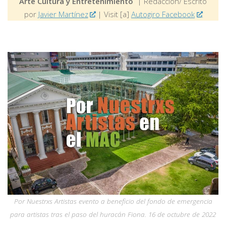
Arte Cultura y Entretenimiento
| Redacción/ Escrito
por
Javier Martínez
| Visit [a]
Autogiro Facebook
Por Nuestrxs Artistas evento a beneficio del fondo de emergencia
para artistas tras el paso del huracán Fiona. 16 de octubre de 2022