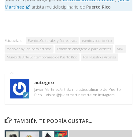
Martínez
, artista multidisciplinario de
Puerto Rico
Etiquetas:
Eventos Culturales y Recreativos
eventos puerto rico
fondo de ayuda para artistas
Fondo de emergencia para artistas
MAC
Museo de Arte Contemporáneo de Puerto Rico
Por Nuestrxs Artistas
autogiro
Javier Martínez/artista multidisciplinario de Puerto
Rico | Visite @javiermartinezarte en Instagram
TAMBIÉN TE PODRÍA GUSTAR...