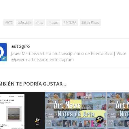
ARTE
colección
mus
museo
PINTURA
Sal de Paseo
autogiro
Javier Martínez/artista multidisciplinario de Puerto Rico | Visite
@javiermartinezarte en Instagram
BIÉN TE PODRÍA GUSTAR...