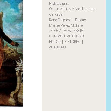
Nick Quijano
Oscar Mestey Villamil la danza
del orden
Rene Delgado | Diseño
Marnie Pérez Moliere
ACERCA DE AUTOGIRO
CONTACTE AUTOGIRO
EDITOR | EDITORIAL |
AUTOGIRO