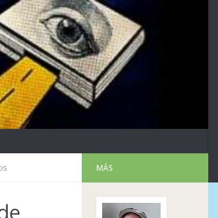
MÁS
OS
 de