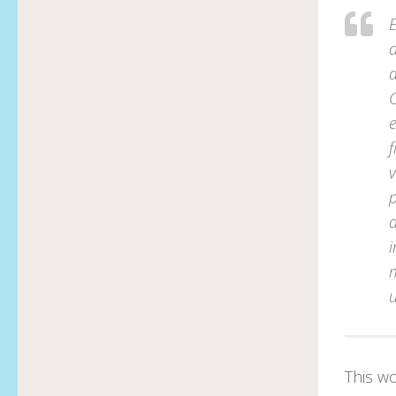
E
a
e
f
v
i
This w