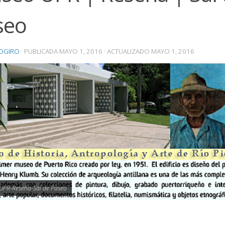
seo
OGIRO
· PUBLICADA
MAYO 1, 2016
· ACTUALIZADO
MAYO 1, 2016
UPR-Reseña-Sal de Paseo