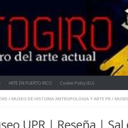
O
ARTE EN PUERTO RICO
Cookie Policy (EU)
EWS
/
MUSEO DE HISTORIA ANTROPOLOGIA Y ARTE PR
/
MUSE
seo UPR | Reseña | Sal