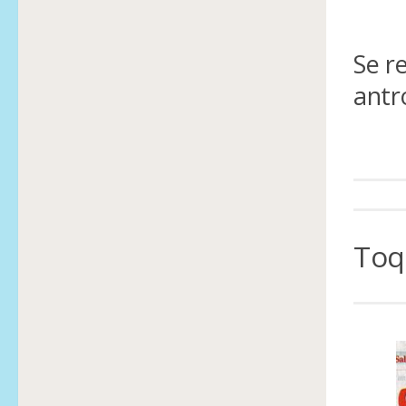
Se r
antr
Toq