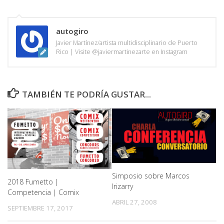
autogiro
Javier Martínez/artista multidisciplinario de Puerto
Rico | Visite @javiermartinezarte en Instagram
TAMBIÉN TE PODRÍA GUSTAR...
Simposio sobre Marcos
2018 Fumetto |
Irizarry
Competencia | Comix
ABRIL 27, 2008
SEPTIEMBRE 17, 2017