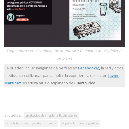
Toque para ver el catálogo de la muestra Cotidiano de Migdalia R.
Umpierre
Se pueden incluir imágenes de perfiles en
Facebook
,
la red y otros
medios. son utilizadas para ampliar la experiencia del lector.
Javier
Martínez
es artista multidisciplinario de
Puerto Rico
Etiquetas:
grabados de migdalia R. Umpierre
lo cotidiano de migdalia umpierre
Migalia Umpierre grafica