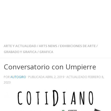
ARTE Y ACTUALIDAD
/
ARTS NEWS
/
EXHIBICIONES DE ARTE
/
GRABADO Y GRAFICA
/
GRAFICA
Conversatorio con Umpierre
POR
AUTOGIRO
· PUBLICADA
ABRIL 2, 2019
· ACTUALIZADO
FEBRERO 8,
2023