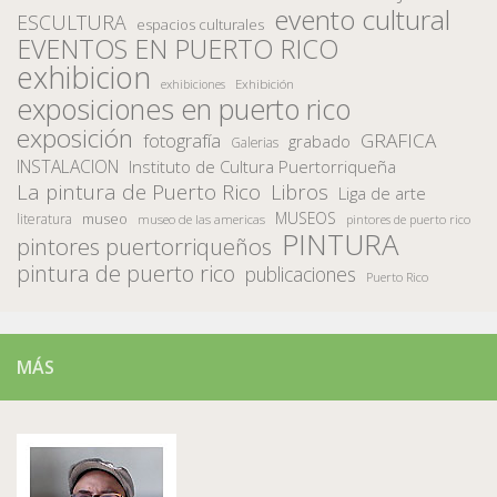
evento cultural
ESCULTURA
espacios culturales
EVENTOS EN PUERTO RICO
exhibicion
Exhibición
exhibiciones
exposiciones en puerto rico
exposición
fotografía
GRAFICA
grabado
Galerias
INSTALACION
Instituto de Cultura Puertorriqueña
La pintura de Puerto Rico
Libros
Liga de arte
MUSEOS
museo
literatura
museo de las americas
pintores de puerto rico
PINTURA
pintores puertorriqueños
pintura de puerto rico
publicaciones
Puerto Rico
MÁS