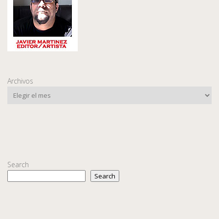
Archivos
Search
Search