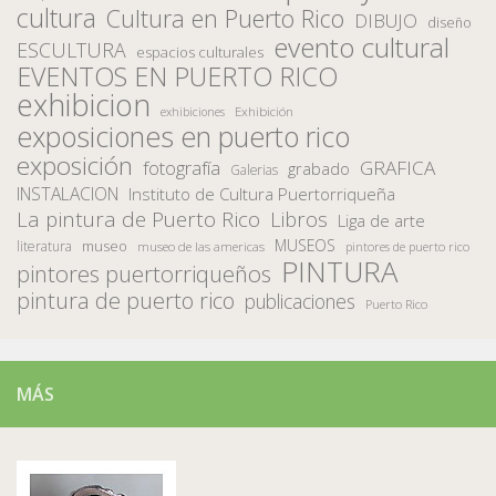
cultura
Cultura en Puerto Rico
DIBUJO
diseño
evento cultural
ESCULTURA
espacios culturales
EVENTOS EN PUERTO RICO
exhibicion
Exhibición
exhibiciones
exposiciones en puerto rico
exposición
fotografía
GRAFICA
grabado
Galerias
INSTALACION
Instituto de Cultura Puertorriqueña
La pintura de Puerto Rico
Libros
Liga de arte
MUSEOS
museo
literatura
museo de las americas
pintores de puerto rico
PINTURA
pintores puertorriqueños
pintura de puerto rico
publicaciones
Puerto Rico
MÁS