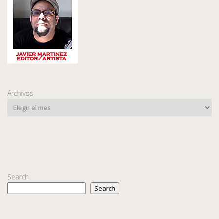
Archivos
Search
Search