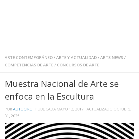
ARTE CONTEMPORÁNEO
/
ARTE Y ACTUALIDAD
/
ARTS NEWS
/
COMPETENCIAS DE ARTE
/
CONCURSOS DE ARTE
Muestra Nacional de Arte se
enfoca en la Escultura
POR
AUTOGIRO
· PUBLICADA
MAYO 12, 2017
· ACTUALIZADO
OCTUBRE
31, 2025