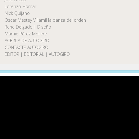
Lorenzo Homar
Nick Quijano
Oscar Mestey Villamil la danza del orden
Rene Delgado | Diseño
Marnie Pérez Moliere
ACERCA DE AUTOGIRO
CONTACTE AUTOGIRO
EDITOR | EDITORIAL | AUTOGIRO