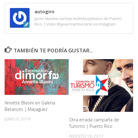
autogiro
Javier Martínez/artista multidisciplinario de Puerto
Rico | Visite @javiermartinezarte en Instagram
TAMBIÉN TE PODRÍA GUSTAR...
Annette Blasini en Galería
Betances | Mayagüez
JUNIO 9, 2019
Otra errada campaña de
Turismo | Puerto Rico
AGOSTO 16, 2017