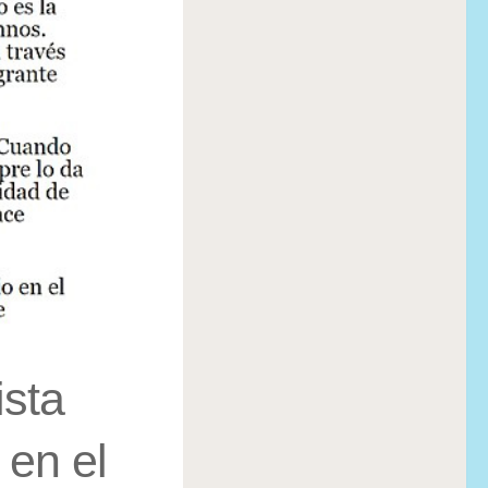
ista
 en el