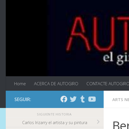
Saltar al contenido
Home
ACERCA DE AUTOGIRO
CONTACTE AUTOGIR
SEGUIR:
ARTS N
SIGUIENTE HISTORIA
Be
Carlos Irizarry el artista y su pintura