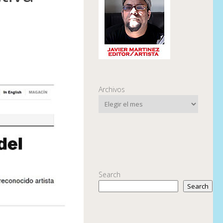
Archivos
Search
Search