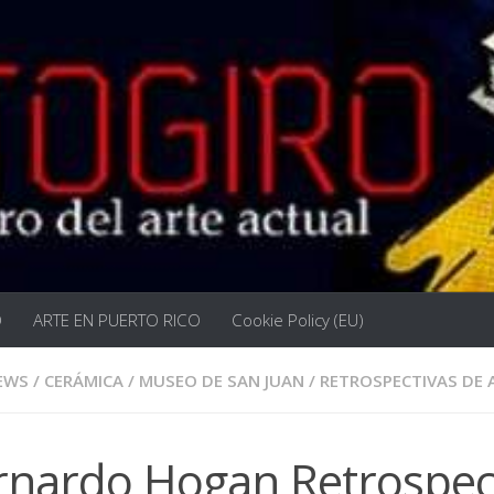
O
ARTE EN PUERTO RICO
Cookie Policy (EU)
EWS
/
CERÁMICA
/
MUSEO DE SAN JUAN
/
RETROSPECTIVAS DE 
rnardo Hogan Retrospec