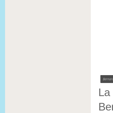
Bernar
La 
Ber