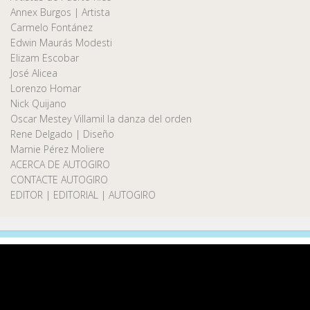
Annex Burgos | Artista
Carmelo Fontánez
Edwin Maurás Modesti
Elizam Escobar
José Alicea
Lorenzo Homar
Nick Quijano
Oscar Mestey Villamil la danza del orden
Rene Delgado | Diseño
Marnie Pérez Moliere
ACERCA DE AUTOGIRO
CONTACTE AUTOGIRO
EDITOR | EDITORIAL | AUTOGIRO