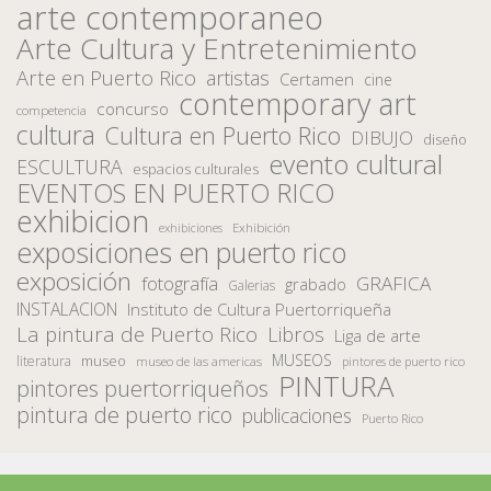
arte contemporaneo
Arte Cultura y Entretenimiento
Arte en Puerto Rico
artistas
Certamen
cine
contemporary art
concurso
competencia
cultura
Cultura en Puerto Rico
DIBUJO
diseño
evento cultural
ESCULTURA
espacios culturales
EVENTOS EN PUERTO RICO
exhibicion
Exhibición
exhibiciones
exposiciones en puerto rico
exposición
fotografía
GRAFICA
grabado
Galerias
INSTALACION
Instituto de Cultura Puertorriqueña
La pintura de Puerto Rico
Libros
Liga de arte
MUSEOS
museo
literatura
museo de las americas
pintores de puerto rico
PINTURA
pintores puertorriqueños
pintura de puerto rico
publicaciones
Puerto Rico