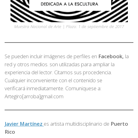
Muestra Nacional de Arte | Plazo: 1 de septiembre de 2017
Se pueden incluir imágenes de perfiles en
Facebook,
la
red y otros medios. son utilizadas para ampliar la
experiencia del lector. Citamos sus procedencia.
Cualquier inconveniente con el contenido se
verificará inmediatamente. Comuniquese a:
Artegiro[arroba]gmail.com
Javier Martínez
es artista multidisciplinario de
Puerto
Rico