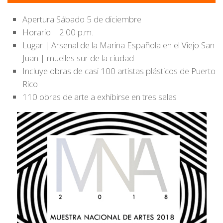
Apertura Sábado 5 de diciembre
Horario | 2:00 p.m.
Lugar | Arsenal de la Marina Española en el Viejo San
Juan | muelles sur de la ciudad
Incluye obras de casi 100 artistas plásticos de Puerto
Rico
110 obras de arte a exhibirse en tres salas