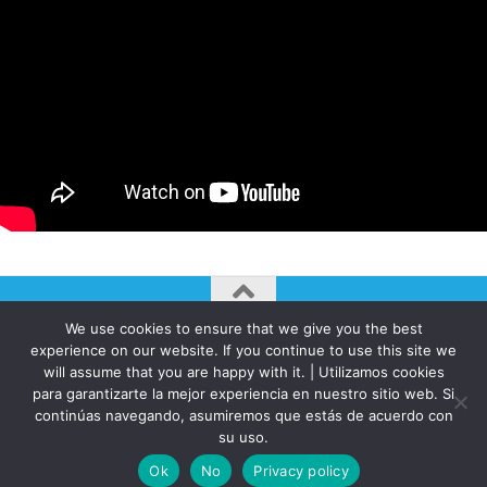
We use cookies to ensure that we give you the best
AUTOGIRO/el giro del arte actual © JAVIER MARTINEZ 2026. All
experience on our website. If you continue to use this site we
Rights Reserved.
will assume that you are happy with it. | Utilizamos cookies
para garantizarte la mejor experiencia en nuestro sitio web. Si
Funciona con
- Diseñado con el
Tema Hueman
continúas navegando, asumiremos que estás de acuerdo con
su uso.
Ok
No
Privacy policy