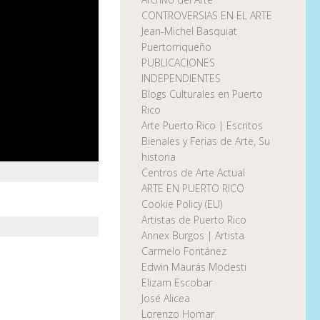
CONTROVERSIAS EN EL ARTE
Jean-Michel Basquiat
Puertorriqueño
PUBLICACIONES
INDEPENDIENTES
Blogs Culturales en Puerto
Rico
Arte Puerto Rico | Escritos
Bienales y Ferias de Arte, Su
historia
Centros de Arte Actual
ARTE EN PUERTO RICO
Cookie Policy (EU)
Artistas de Puerto Rico
Annex Burgos | Artista
Carmelo Fontánez
Edwin Maurás Modesti
Elizam Escobar
José Alicea
Lorenzo Homar