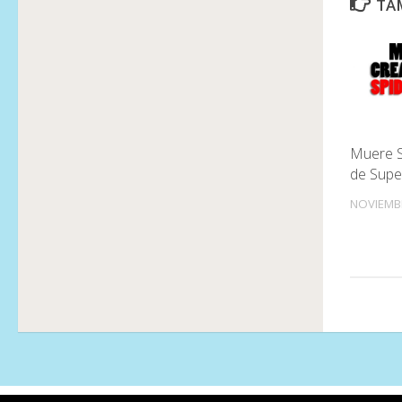
TAM
Muere S
de Supe
NOVIEMBR