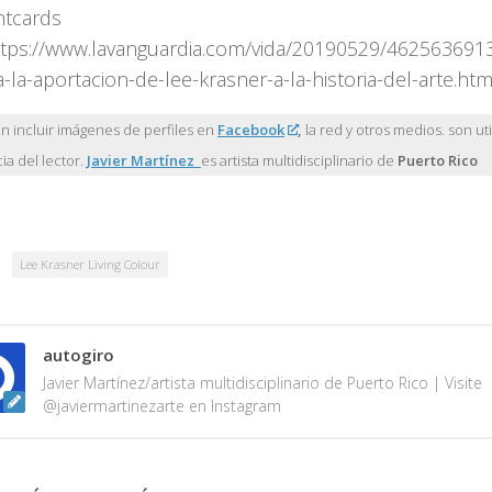
ntcards
ttps://www.lavanguardia.com/vida/20190529/462563691
-la-aportacion-de-lee-krasner-a-la-historia-del-arte.htm
 incluir imágenes de perfiles en
Facebook
,
la red y otros medios. son uti
ia del lector.
Javier Martínez
es artista multidisciplinario de
Puerto Rico
Lee Krasner Living Colour
autogiro
Javier Martínez/artista multidisciplinario de Puerto Rico | Visite
@javiermartinezarte en Instagram