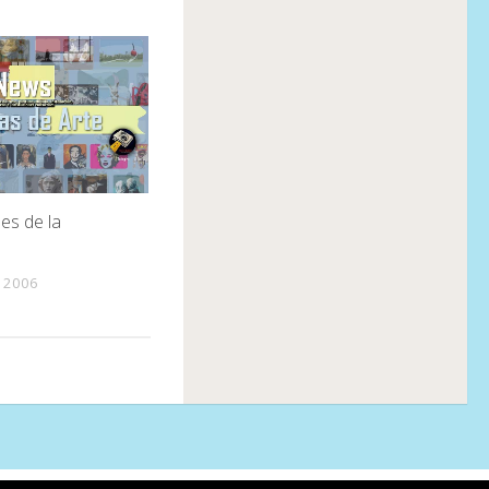
es de la
 2006