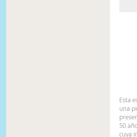
Esta e
una pi
presen
50 añ
cuya i