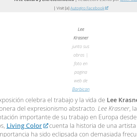
| Visit [a]
Autogiro Facebook
Lee
Krasner
junto sus
obras |
foto en
pagina
web de
Barbican
xposición celebra el trabajo y la vida de
Lee Krasn
onera del expresionismo abstracto.
Lee Krasner
, 
tación importante de su trabajo en Europa desd
os,
Living Color
cuenta la historia de una artista
mportancia ha sido eclipsada con demasiada frecu