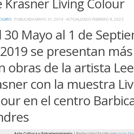
 Krasner Living Colour
OGIRO
· PUBLICADA
MAYO 31, 2019
· ACTUALIZADO
FEBRERO 8, 2023
l 30 Mayo al 1 de Septi
 2019 se presentan más
n obras de la artista Lee
sner con la muestra Liv
our en el centro Barbic
ndres
Arte Cultura y Entretenimiento
| Redacción/ Escrito por
Javier Ma