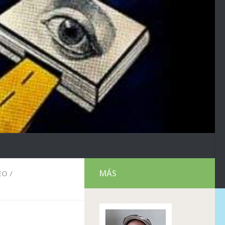
MÁS
EO
/