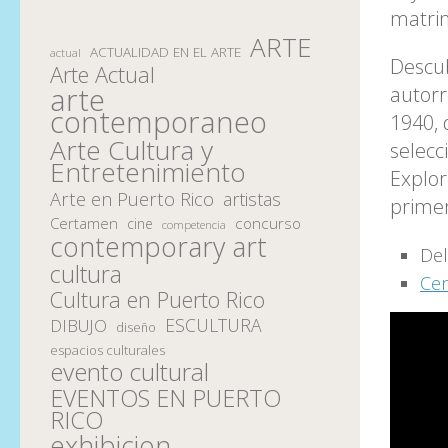
matrim
ARTE
ACTUALIDAD EN EL ARTE
actual
Descub
Arte Actual
arte
autorr
contemporaneo
1940, 
Arte Cultura y
selecc
Entretenimiento
Explor
Arte en Puerto Rico
artistas
primer
Certamen
concurso
cine
competencia
contemporary art
Del
cultura
Cen
Cultura en Puerto Rico
ESCULTURA
DIBUJO
diseño
espacios culturales
evento cultural
EVENTOS EN PUERTO
RICO
exhibicion