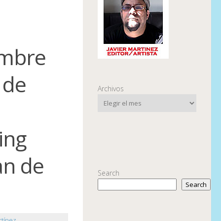
embre
 de
Archivos
ing
an de
Search
Search
rtínez