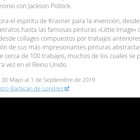
onio con Jackson Pollock.
ra el espíritu de Krasner para la invención, desde
etratos hasta las famosas pinturas «Little Image»
desde collages compuestos por trabajos anteriore
ión de sus más impresionantes pinturas abstractas
e cerca de 100 trabajos, muchos de los cuales se 
a vez en el Reino Unido.
 30 Mayo al 1 de Septiembre de 2019
tro Barbican de Londres