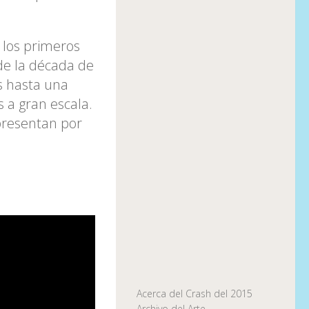
 los primeros
 de la década de
s hasta una
 a gran escala.
presentan por
Acerca del Crash del 2015
Archivo del Arte