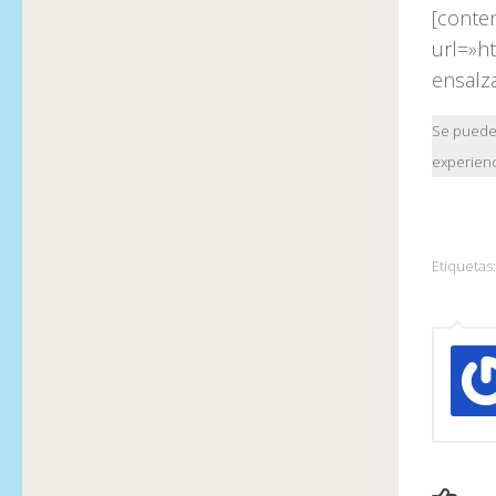
[conte
url=»h
ensalza
Se pueden
experienc
Etiquetas: