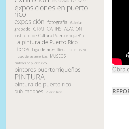
Exhibición
exhibiciones
exposiciones en puerto
rico
exposición
fotografía
Galerias
GRAFICA
INSTALACION
grabado
Instituto de Cultura Puertorriqueña
La pintura de Puerto Rico
Libros
Liga de arte
museo
literatura
MUSEOS
museo de las americas
pintores de puerto rico
Obra 
pintores puertorriqueños
PINTURA
pintura de puerto rico
REPO
publicaciones
Puerto Rico