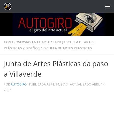
Saltar al contenido
CONTROVERSIAS EN EL ARTE
/
EAPD [ ESCUELA DE ARTES
PLÁSTICAS Y DISEÑO ]
/
ESCUELA DE ARTES PLASTICAS
Junta de Artes Plásticas da paso
a Villaverde
POR
AUTOGIRO
· PUBLICADA
ABRIL 14, 2017
· ACTUALIZADO
ABRIL 14,
2017