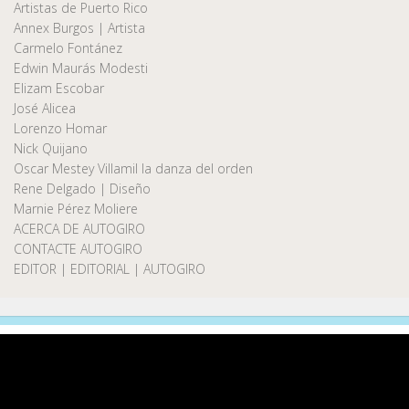
Artistas de Puerto Rico
Annex Burgos | Artista
Carmelo Fontánez
Edwin Maurás Modesti
Elizam Escobar
José Alicea
Lorenzo Homar
Nick Quijano
Oscar Mestey Villamil la danza del orden
Rene Delgado | Diseño
Marnie Pérez Moliere
ACERCA DE AUTOGIRO
CONTACTE AUTOGIRO
EDITOR | EDITORIAL | AUTOGIRO