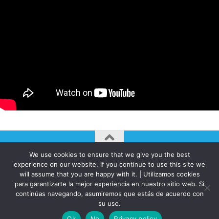
We use cookies to ensure that we give you the best
AUTOGIRO/el giro del arte actual © JAVIER MARTINEZ 2026. All
experience on our website. If you continue to use this site we
Rights Reserved.
will assume that you are happy with it. | Utilizamos cookies
Funciona con
- Diseñado con el
Tema Hueman
para garantizarte la mejor experiencia en nuestro sitio web. Si
continúas navegando, asumiremos que estás de acuerdo con
su uso.
Ok
No
Privacy policy