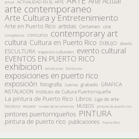
ARTE
Arte Actual
ACTUALIDAD EN EL ARTE
actual
arte contemporaneo
Arte Cultura y Entretenimiento
Arte en Puerto Rico
artistas
Certamen
cine
contemporary art
concurso
competencia
cultura
Cultura en Puerto Rico
DIBUJO
diseño
evento cultural
ESCULTURA
espacios culturales
EVENTOS EN PUERTO RICO
exhibicion
Exhibición
exhibiciones
exposiciones en puerto rico
exposición
fotografía
GRAFICA
grabado
Galerias
INSTALACION
Instituto de Cultura Puertorriqueña
La pintura de Puerto Rico
Libros
Liga de arte
MUSEOS
museo
literatura
museo de las americas
pintores de puerto rico
PINTURA
pintores puertorriqueños
pintura de puerto rico
publicaciones
Puerto Rico