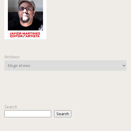
Archivos
Search
Search