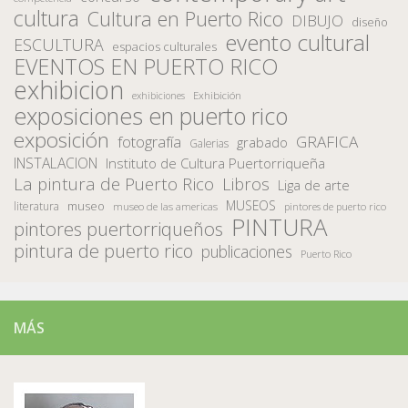
cultura
Cultura en Puerto Rico
DIBUJO
diseño
evento cultural
ESCULTURA
espacios culturales
EVENTOS EN PUERTO RICO
exhibicion
Exhibición
exhibiciones
exposiciones en puerto rico
exposición
fotografía
GRAFICA
grabado
Galerias
INSTALACION
Instituto de Cultura Puertorriqueña
La pintura de Puerto Rico
Libros
Liga de arte
MUSEOS
museo
literatura
museo de las americas
pintores de puerto rico
PINTURA
pintores puertorriqueños
pintura de puerto rico
publicaciones
Puerto Rico
MÁS