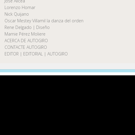
José Alicea
Lorenzo Homar
Nick Quijano
Oscar Mestey Villamil la danza del orden
Rene Delgado | Diseño
Marnie Pérez Moliere
ACERCA DE AUTOGIRO
CONTACTE AUTOGIRO
EDITOR | EDITORIAL | AUTOGIRO