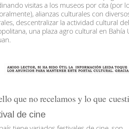
inando visitas a los museos por cita (por 
ralmente), alianzas culturales con divers
rales, descentralizar la actividad cultural de
politana, una plaza agro cultural en Bahía
uan.
llo que no recelamos y lo que cues
ival de cine
 país tiene variados festivales de cine, son