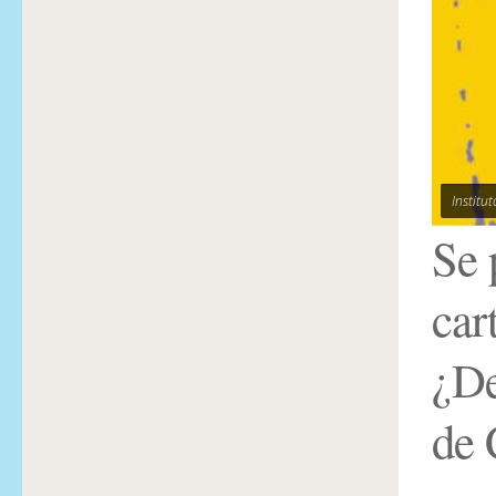
Institu
Se 
car
¿De
de 