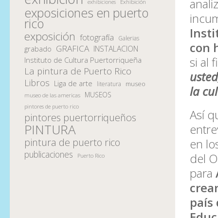
anali
Exhibición
exhibiciones
exposiciones en puerto
incum
rico
Inst
exposición
fotografía
Galerias
con 
GRAFICA
INSTALACION
grabado
si al
Instituto de Cultura Puertorriqueña
La pintura de Puerto Rico
usted
Libros
Liga de arte
museo
literatura
la cu
MUSEOS
museo de las americas
pintores de puerto rico
Así q
pintores puertorriqueños
PINTURA
entre
pintura de puerto rico
en lo
publicaciones
del O
Puerto Rico
para
crear
país
Educ