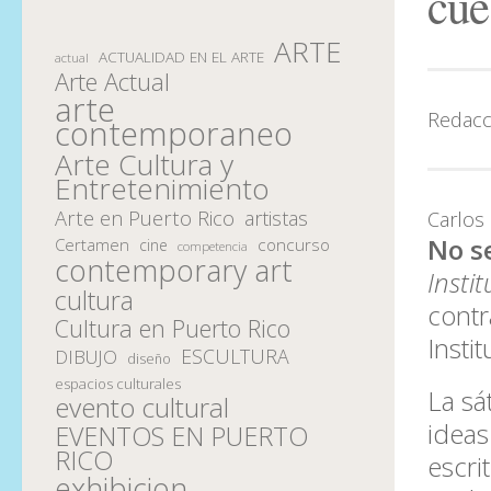
cue
ARTE
ACTUALIDAD EN EL ARTE
actual
Arte Actual
arte
Redacc
contemporaneo
Arte Cultura y
Entretenimiento
Arte en Puerto Rico
artistas
Carlos
No s
Certamen
concurso
cine
competencia
contemporary art
Insti
cultura
contr
Cultura en Puerto Rico
Insti
ESCULTURA
DIBUJO
diseño
espacios culturales
La sá
evento cultural
ideas
EVENTOS EN PUERTO
RICO
escri
exhibicion