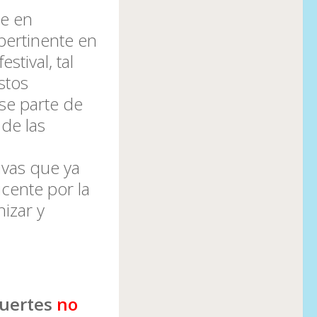
te en
pertinente en
tival, tal
stos
se parte de
 de las
ivas que ya
cente por la
izar y
fuertes
no