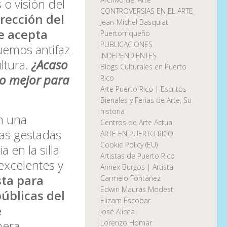
o visión del
CONTROVERSIAS EN EL ARTE
rección del
Jean-Michel Basquiat
e acepta
Puertorriqueño
PUBLICACIONES
uemos antifaz
INDEPENDIENTES
ultura.
¿Acaso
Blogs Culturales en Puerto
 lo mejor para
Rico
Arte Puerto Rico | Escritos
Bienales y Ferias de Arte, Su
historia
n una
Centros de Arte Actual
ivas gestadas
ARTE EN PUERTO RICO
Cookie Policy (EU)
 en la silla
Artistas de Puerto Rico
excelentes y
Annex Burgos | Artista
sta para
Carmelo Fontánez
Edwin Maurás Modesti
públicas del
Elizam Escobar
e
José Alicea
nera
Lorenzo Homar