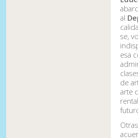
abarc
al
De
calid
se, vo
indis
esa c
admin
clase
de ar
arte 
renta
futur
Otras
acuer