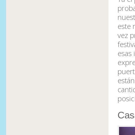
proba
nuest
este 
vez p
festi
esas 
expre
puert
están
canti
posic
Casa