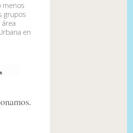
lo menos
os grupos
l área
 Urbana en
tionamos.