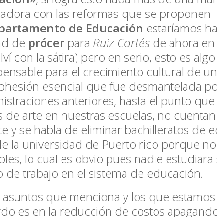
adora con las reformas que se proponen
partamento de Educación
estaríamos h
ad de
prócer
para
Ruiz Cortés
de ahora en 
lví con la sátira) pero en serio, esto es algo
pensable para el crecimiento cultural de u
ohesión esencial que fue desmantelada por
istraciones anteriores, hasta el punto que
s de arte en nuestras escuelas, no cuenta
te y se habla de eliminar bachilleratos de 
de la universidad de Puerto rico porque no
bles, lo cual es obvio pues nadie estudiara
o de trabajo en el sistema de educación.
 asuntos que menciona y los que estamo
do es en la reducción de costos apagando