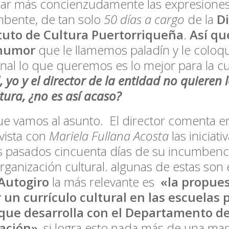
zar más concienzudamente las expresiones 
bente, de tan solo
50 días a cargo
de la
Di
ituto de Cultura Puertorriqueña
.
Así qu
humor
que le llamemos paladín y le coloq
 final lo que queremos es lo mejor para la c
, yo y el director de la entidad no quieren
ltura, ¿no es así acaso?
ue vamos al asunto. El director comenta e
vista con
Mariela Fullana Acosta
las iniciat
s pasados cincuenta días de su incumbencia
rganización cultural. algunas de estas son 
Autogiro
la más relevante es
«la propue
 un currículo cultural en las escuelas 
 que desarrolla con el Departamento d
ación»
, si logra esto nada más de una ma