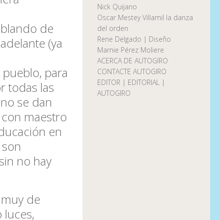
Nick Quijano
Oscar Mestey Villamil la danza
ablando de
del orden
Rene Delgado | Diseño
adelante (ya
Marnie Pérez Moliere
ACERCA DE AUTOGIRO
n pueblo, para
CONTACTE AUTOGIRO
EDITOR | EDITORIAL |
 todas las
AUTOGIRO
 no se dan
n con maestro
educación en
 son
 sin no hay
s muy de
 luces,