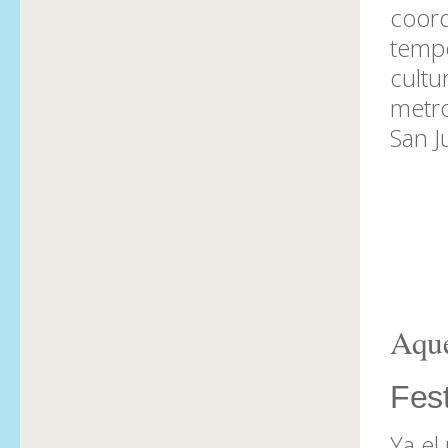
coord
tempo
cultu
metro
San J
Aque
Fest
Ya el