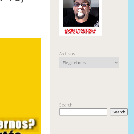
Archivos
Search
Search