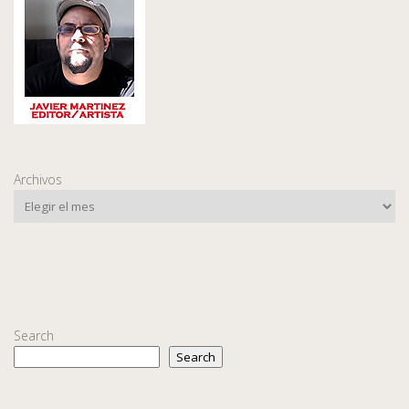
Archivos
Search
Search