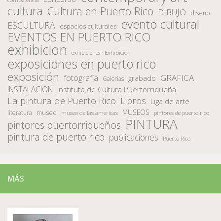
cultura
Cultura en Puerto Rico
DIBUJO
diseño
evento cultural
ESCULTURA
espacios culturales
EVENTOS EN PUERTO RICO
exhibicion
Exhibición
exhibiciones
exposiciones en puerto rico
exposición
fotografía
GRAFICA
grabado
Galerias
INSTALACION
Instituto de Cultura Puertorriqueña
La pintura de Puerto Rico
Libros
Liga de arte
MUSEOS
museo
literatura
museo de las americas
pintores de puerto rico
PINTURA
pintores puertorriqueños
pintura de puerto rico
publicaciones
Puerto Rico
MÁS