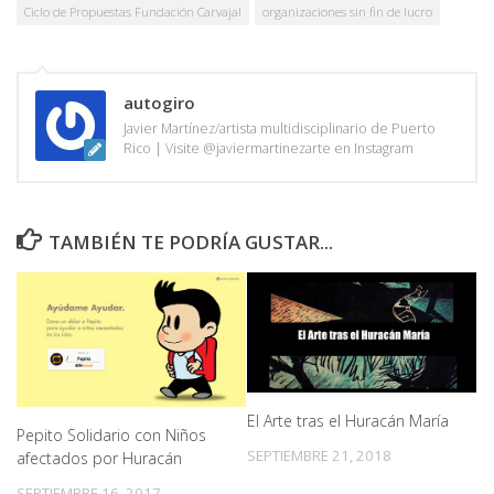
Ciclo de Propuestas Fundación Carvajal
organizaciones sin fin de lucro
autogiro
Javier Martínez/artista multidisciplinario de Puerto
Rico | Visite @javiermartinezarte en Instagram
TAMBIÉN TE PODRÍA GUSTAR...
El Arte tras el Huracán María
Pepito Solidario con Niños
SEPTIEMBRE 21, 2018
afectados por Huracán
SEPTIEMBRE 16, 2017