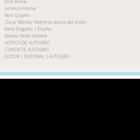
José Alicea
Lorenzo Homar
Nick Quijano
Oscar Mestey Villamil la danza del orden
Rene Delgado | Diseño
Marnie Pérez Moliere
ACERCA DE AUTOGIRO
CONTACTE AUTOGIRO
EDITOR | EDITORIAL | AUTOGIRO