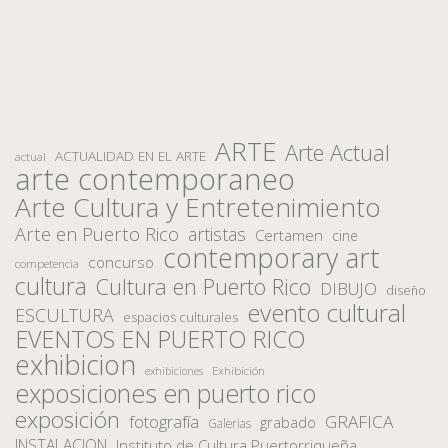
ARTE
Arte Actual
ACTUALIDAD EN EL ARTE
actual
arte contemporaneo
Arte Cultura y Entretenimiento
Arte en Puerto Rico
artistas
Certamen
cine
contemporary art
concurso
competencia
cultura
Cultura en Puerto Rico
DIBUJO
diseño
evento cultural
ESCULTURA
espacios culturales
EVENTOS EN PUERTO RICO
exhibicion
Exhibición
exhibiciones
exposiciones en puerto rico
exposición
fotografía
GRAFICA
grabado
Galerias
INSTALACION
Instituto de Cultura Puertorriqueña