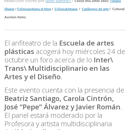
Redacción/ Escrito por
Javier Martínez
/
Check this other sites:
Tinta(a
)Diario
/
Crónicaurbana el blog
/
CrónicaUrbana
/
Catálogos de arte
/ Cultural
Auction Items
El anfiteatro de la
Escuela de artes
plásticas
acogerá hoy miércoles 24 de
octubre un foro acerca de lo
Inter\
Trans\
Multidisciplinario en
las
Artes y el Diseño
.
Este evento cuenta con la presencia de
Beatriz Santiago, Carola Cintrón,
José “Pepe” Álvarez y Javier Román
.
El panel estará moderado por la
Profesora y artista multidisciplinaria