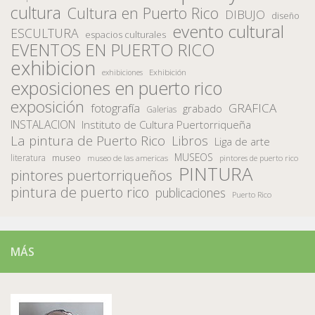
cultura
Cultura en Puerto Rico
DIBUJO
diseño
evento cultural
ESCULTURA
espacios culturales
EVENTOS EN PUERTO RICO
exhibicion
Exhibición
exhibiciones
exposiciones en puerto rico
exposición
fotografía
GRAFICA
grabado
Galerias
INSTALACION
Instituto de Cultura Puertorriqueña
La pintura de Puerto Rico
Libros
Liga de arte
MUSEOS
museo
literatura
museo de las americas
pintores de puerto rico
PINTURA
pintores puertorriqueños
pintura de puerto rico
publicaciones
Puerto Rico
MÁS