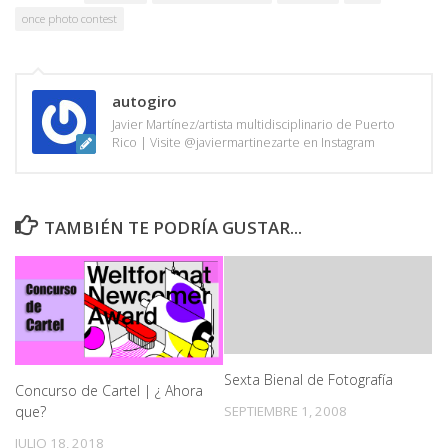
once photo contest
autogiro
Javier Martínez/artista multidisciplinario de Puerto
Rico | Visite @javiermartinezarte en Instagram
TAMBIÉN TE PODRÍA GUSTAR...
Sexta Bienal de Fotografía
Concurso de Cartel | ¿ Ahora
que?
SEPTIEMBRE 1, 2008
JULIO 18, 2018