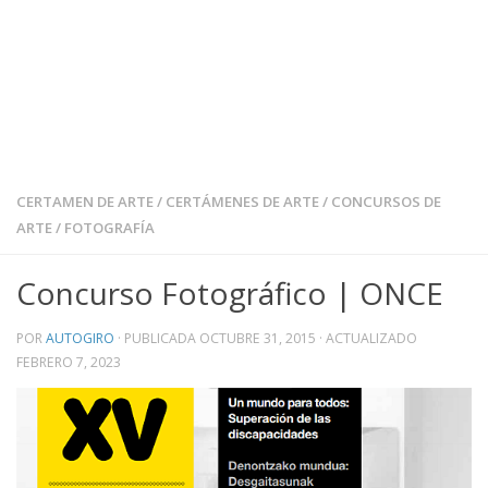
CERTAMEN DE ARTE
/
CERTÁMENES DE ARTE
/
CONCURSOS DE
ARTE
/
FOTOGRAFÍA
Concurso Fotográfico | ONCE
POR
AUTOGIRO
· PUBLICADA
OCTUBRE 31, 2015
· ACTUALIZADO
FEBRERO 7, 2023