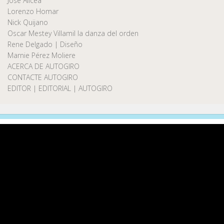
José Alicea
Lorenzo Homar
Nick Quijano
Oscar Mestey Villamil la danza del orden
Rene Delgado | Diseño
Marnie Pérez Moliere
ACERCA DE AUTOGIRO
CONTACTE AUTOGIRO
EDITOR | EDITORIAL | AUTOGIRO