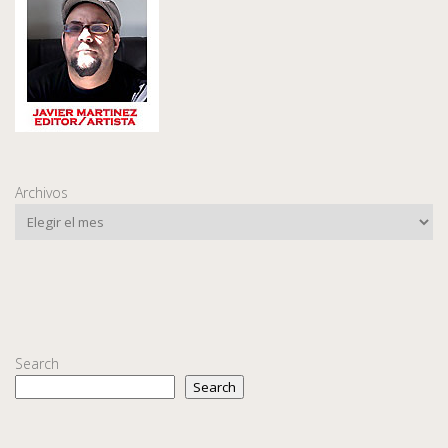
Archivos
Search
Search