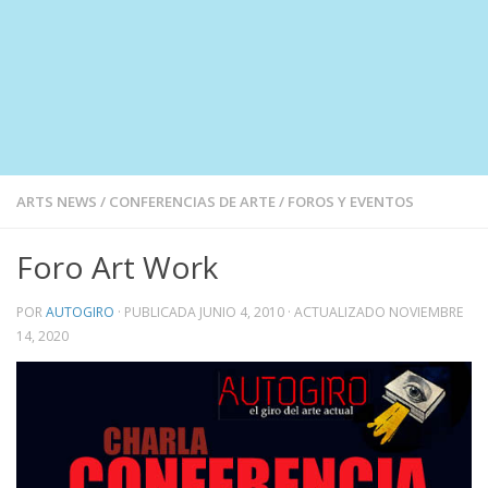
ARTS NEWS
/
CONFERENCIAS DE ARTE
/
FOROS Y EVENTOS
Foro Art Work
POR
AUTOGIRO
· PUBLICADA
JUNIO 4, 2010
· ACTUALIZADO
NOVIEMBRE
14, 2020