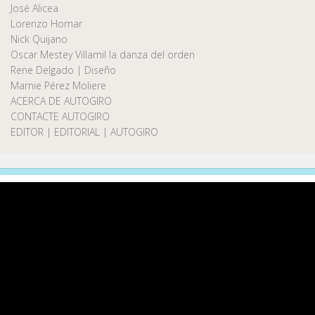
José Alicea
Lorenzo Homar
Nick Quijano
Oscar Mestey Villamil la danza del orden
Rene Delgado | Diseño
Marnie Pérez Moliere
ACERCA DE AUTOGIRO
CONTACTE AUTOGIRO
EDITOR | EDITORIAL | AUTOGIRO