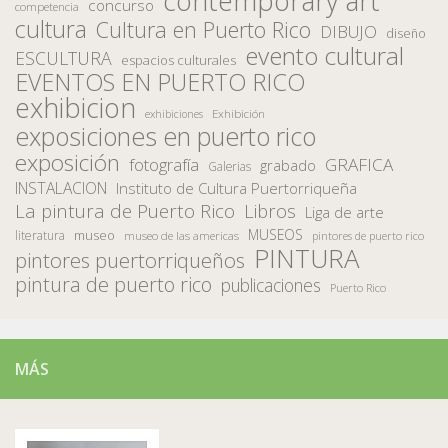
contemporary art
concurso
competencia
cultura
Cultura en Puerto Rico
DIBUJO
diseño
evento cultural
ESCULTURA
espacios culturales
EVENTOS EN PUERTO RICO
exhibicion
Exhibición
exhibiciones
exposiciones en puerto rico
exposición
fotografía
GRAFICA
grabado
Galerias
INSTALACION
Instituto de Cultura Puertorriqueña
La pintura de Puerto Rico
Libros
Liga de arte
MUSEOS
museo
literatura
museo de las americas
pintores de puerto rico
PINTURA
pintores puertorriqueños
pintura de puerto rico
publicaciones
Puerto Rico
MÁS