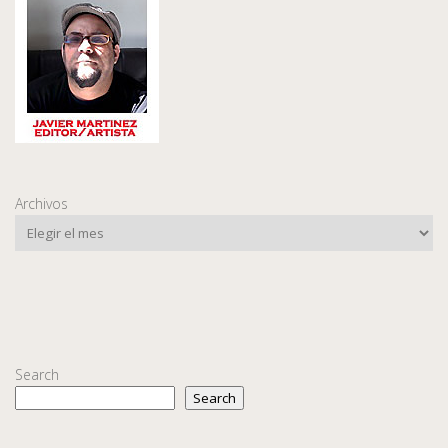
Archivos
Search
Search