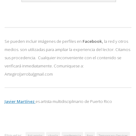
Se pueden incluir imágenes de perfiles en
Facebook,
la red y otros
medios. son utilizadas para ampliar la experiencia del lector. Citamos
sus procedencia. Cualquier inconveniente con el contenido se
verificará inmediatamente. Comuniquese a:
Artegiro[arroba]gmail.com
Javier Martínez
es artista multidisciplinario de
Puerto Rico
Etiquetas:
Art works
charla
conferencia
foro
Temporary Services