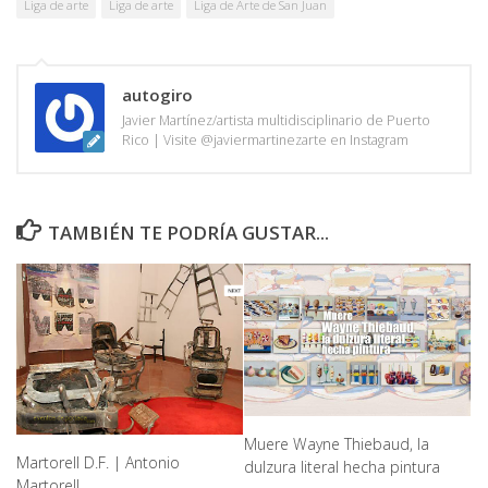
Liga de arte
Liga de arte
Liga de Arte de San Juan
autogiro
Javier Martínez/artista multidisciplinario de Puerto
Rico | Visite @javiermartinezarte en Instagram
TAMBIÉN TE PODRÍA GUSTAR...
Muere Wayne Thiebaud, la
Martorell D.F. | Antonio
dulzura literal hecha pintura
Martorell