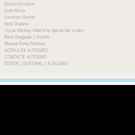
Elizam Escobar
José Alicea
Lorenzo Homar
Nick Quijano
Oscar Mestey Villamil la danza del orden
Rene Delgado | Diseño
Marnie Pérez Moliere
ACERCA DE AUTOGIRO
CONTACTE AUTOGIRO
EDITOR | EDITORIAL | AUTOGIRO