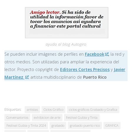
ayuda al blog Autogiro
Se pueden incluir imágenes de perfiles en
Facebook
,
la red y
otros medios. Son utilizadas para ampliar la experiencia del
lector. Proyecto copyright de
Editores Cortes Precisos
y
Javier
Martínez
, artista multidisciplinario de
Puerto Rico
Etiquetas:
artistas
Ciclos Gráfico
ciclos gráficos Grabado y Grafica
Conversatorios
exhibicion de arte
Festival Gubia y Tinta
Festival Gubia y Tinta 2024
grabado
grabado puerto rico
GRAFICA