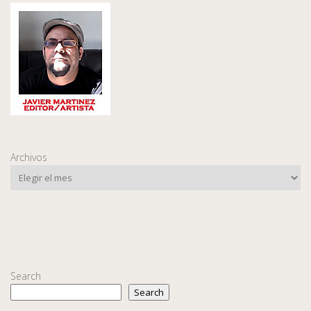
Archivos
Search
Search