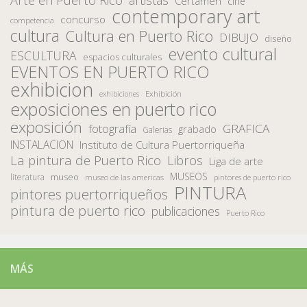
Certamen
cine
contemporary art
concurso
competencia
cultura
Cultura en Puerto Rico
DIBUJO
diseño
evento cultural
ESCULTURA
espacios culturales
EVENTOS EN PUERTO RICO
exhibicion
Exhibición
exhibiciones
exposiciones en puerto rico
exposición
fotografía
GRAFICA
grabado
Galerias
INSTALACION
Instituto de Cultura Puertorriqueña
La pintura de Puerto Rico
Libros
Liga de arte
MUSEOS
museo
literatura
museo de las americas
pintores de puerto rico
PINTURA
pintores puertorriqueños
pintura de puerto rico
publicaciones
Puerto Rico
MÁS