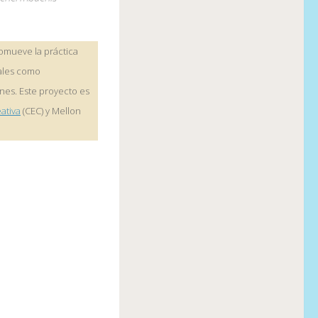
romueve la práctica
cales como
nes. Este proyecto es
ativa
(CEC) y Mellon