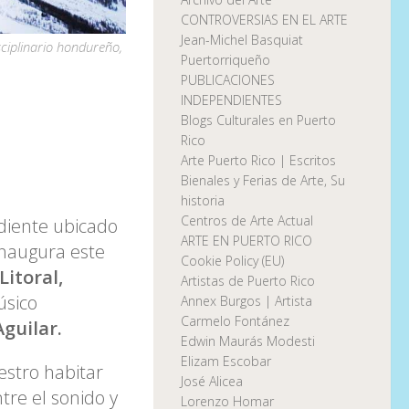
CONTROVERSIAS EN EL ARTE
Jean-Michel Basquiat
sciplinario hondureño,
Puertorriqueño
PUBLICACIONES
INDEPENDIENTES
Blogs Culturales en Puerto
Rico
Arte Puerto Rico | Escritos
Bienales y Ferias de Arte, Su
historia
Centros de Arte Actual
diente ubicado
ARTE EN PUERTO RICO
naugura este
Cookie Policy (EU)
Litoral,
Artistas de Puerto Rico
úsico
Annex Burgos | Artista
Carmelo Fontánez
guilar.
Edwin Maurás Modesti
Elizam Escobar
estro habitar
José Alicea
tre el sonido y
Lorenzo Homar