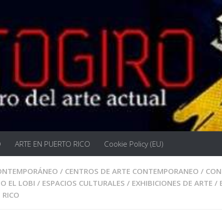
O
ARTE EN PUERTO RICO
Cookie Policy (EU)
CONTEMPORÁNEO
/
CENTROS DE ARTE CONTEMPORANEO
/
CON
O EL LOBI
/
ESPACIOS CULTURALES
/
EXHIBICIONES DE ARTE
/
 RICO