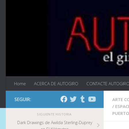
Saltar al contenido
Home
ACERCA DE AUTOGIRO
CONTACTE AUTOGIR
SEGUIR:
ARTE 
/
ESPACI
PUERTO
SIGUIENTE HISTORIA
Dark Drawings de Awilda Sterling-Duprey