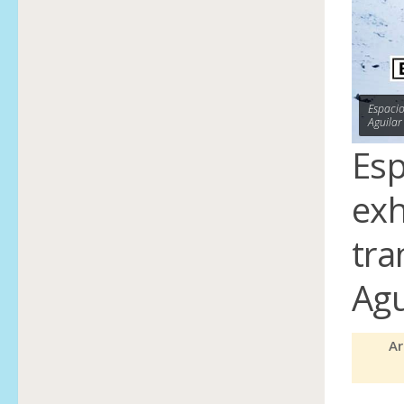
Espacio
Aguilar
Esp
exh
tra
Agu
Ar