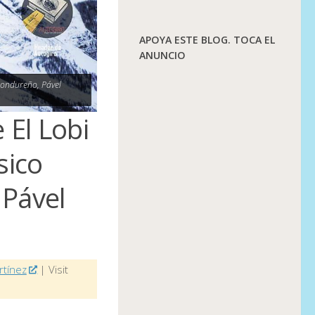
APOYA ESTE BLOG. TOCA EL
ANUNCIO
 hondureño, Pável
 El Lobi
sico
 Pável
rtínez
| Visit