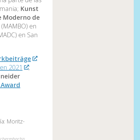
emania;
Kunst
e Moderno de
 (MAMBO) en
MADC) en San
rkbeiträge
en 2021
;
hneider
t Award
-Schermbachis