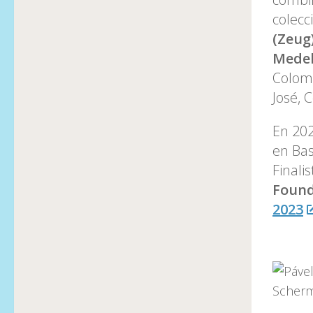
colecc
(Zeug
Medel
Colom
José, 
En 202
en Bas
Finali
Found
2023