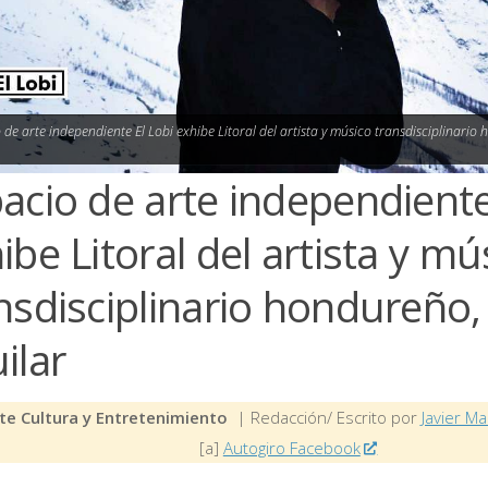
 de arte independiente El Lobi exhibe Litoral del artista y músico transdisciplinario
acio de arte independiente
ibe Litoral del artista y mú
nsdisciplinario hondureño,
ilar
te Cultura y Entretenimiento
| Redacción/ Escrito por
Javier Ma
[a]
Autogiro Facebook