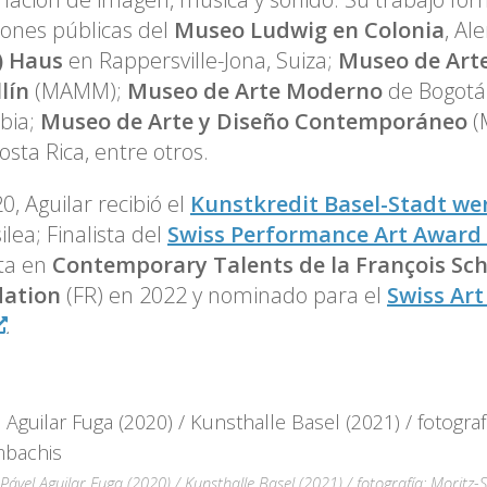
iones públicas del
Museo Ludwig en Colonia
, Al
) Haus
en Rappersville-Jona, Suiza;
Museo de Art
lín
(MAMM);
Museo de Arte Moderno
de Bogotá
bia;
Museo de Arte y Diseño Contemporáneo
(
Costa Rica, entre otros.
0, Aguilar recibió el
Kunstkredit Basel-Stadt we
ilea; Finalista del
Swiss Performance Art Award
sta en
Contemporary Talents de la François Sc
ation
(FR) en 2022 y nominado para el
Swiss Ar
.
Pável Aguilar Fuga (2020) / Kunsthalle Basel (2021) / fotografía: Moritz