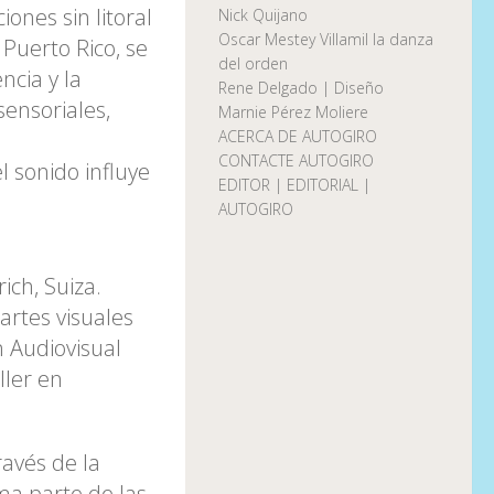
ones sin litoral
Nick Quijano
Oscar Mestey Villamil la danza
Puerto Rico, se
del orden
ncia y la
Rene Delgado | Diseño
sensoriales,
Marnie Pérez Moliere
ACERCA DE AUTOGIRO
CONTACTE AUTOGIRO
 sonido influye
EDITOR | EDITORIAL |
AUTOGIRO
ich, Suiza.
artes visuales
n Audiovisual
ller en
ravés de la
ma parte de las