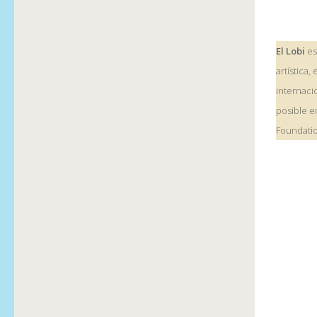
El Lobi
es
artística
internaci
posible e
Foundati