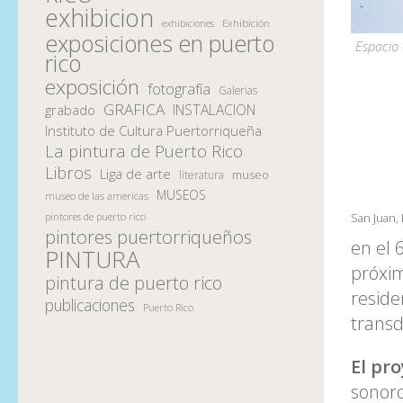
exhibicion
Exhibición
exhibiciones
exposiciones en puerto
Espacio 
rico
exposición
fotografía
Galerias
GRAFICA
INSTALACION
grabado
Instituto de Cultura Puertorriqueña
La pintura de Puerto Rico
Libros
Liga de arte
museo
literatura
MUSEOS
museo de las americas
pintores de puerto rico
San Juan,
pintores puertorriqueños
en el 
PINTURA
próxim
pintura de puerto rico
reside
publicaciones
Puerto Rico
transd
El pro
sonoro