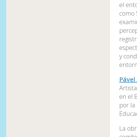
el ent
como S
examin
percep
regist
espect
y cond
entorn
Pável
Artist
en el 
por la
Educac
La obr
combin