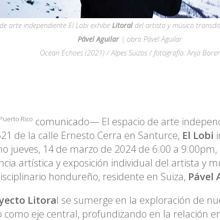
de arte independiente El Lobi exhibe
Litoral
del artista y músico transdi
Pável Aguilar
| obra Pável Aguilar
Ocean Echoes (2021) / Alpes Suizos / fotografía: Anja Borer
comunicado— El espacio de arte indepen
 Puerto Rico
621 de la calle Ernesto Cerra en Santurce,
El Lobi
i
o jueves, 14 de marzo de 2024 de 6:00 a 9:00pm,
ncia artística y exposición individual del artista y m
isciplinario hondureño, residente en Suiza,
Pável A
yecto Litora
l se sumerge en la exploración de nu
 como eje central, profundizando en la relación en