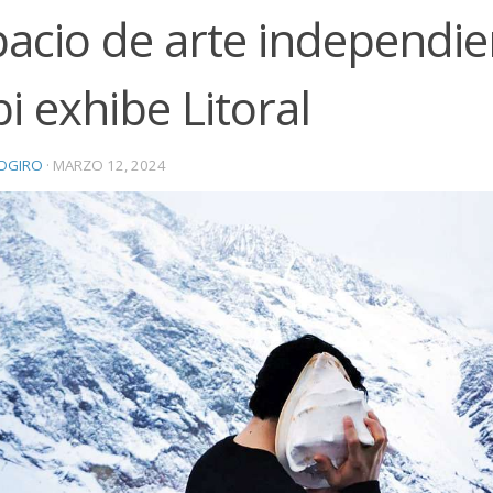
acio de arte independie
i exhibe Litoral
OGIRO
·
MARZO 12, 2024