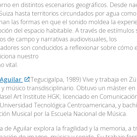
orno en distintos escenarios geográficos. Desde naci
uiza hasta territorios circundados por agua como 
an las formas en que el sonido moldea la experie
ción del espacio habitable. A través de estímulos 
ros de campo y narrativas audiovisuales, los
adores son conducidos a reflexionar sobre cómo el
iciona nuestro
o vital.
 Aguilar
(Tegucigalpa, 1989) Vive y trabaja en Zür
a y músico transdisciplinario. Obtuvo un máster en 
Basel Art Institute HGK; licenciado en Comunicació
 Universidad Tecnológica Centroamericana, y bachi
ión Musical por la Escuela Nacional de Música.
a de Aguilar explora la fragilidad y la memoria, a t
ación de imagen, música y sonido. Su trabajo for