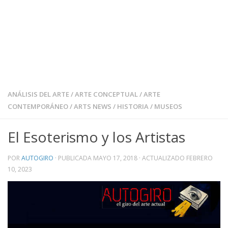
ANÁLISIS DEL ARTE
/
ARTE CONCEPTUAL
/
ARTE
CONTEMPORÁNEO
/
ARTS NEWS
/
HISTORIA
/
MUSEOS
El Esoterismo y los Artistas
POR
AUTOGIRO
· PUBLICADA
MAYO 17, 2018
· ACTUALIZADO
FEBRERO
10, 2023