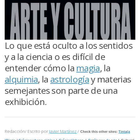
Lo que está oculto a los sentidos
y a la ciencia o es difícil de
entender cómo la
magia
, la
alquimia
, la
astrología
y materias
semejantes son parte de una
exhibición.
Redacción/ Escrito por
Javier Martínez
/
Check this other sites:
Tinta(a