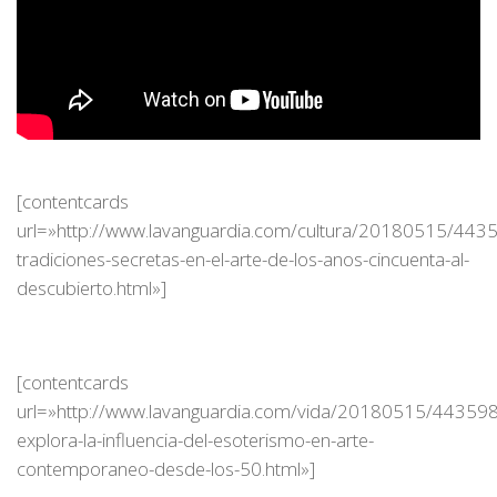
[contentcards
url=»http://www.lavanguardia.com/cultura/20180515/443
tradiciones-secretas-en-el-arte-de-los-anos-cincuenta-al-
descubierto.html»]
[contentcards
url=»http://www.lavanguardia.com/vida/20180515/44359
explora-la-influencia-del-esoterismo-en-arte-
contemporaneo-desde-los-50.html»]