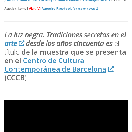
)Diario
/
Crónicaurbana el blog
/
CrónicaUrbana
/
Catálogos de arte
/ Cultural
Auction Items |
Visit [a]
Autogiro Facebook for more news
La luz negra. Tradiciones secretas en el
arte
desde los años cincuenta es
el
título
de la muestra que se presenta
en el
Centro de Cultura
Contemporánea de Barcelona
(CCCB
)