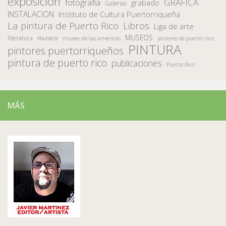
exposición
fotografía
GRAFICA
grabado
Galerias
INSTALACION
Instituto de Cultura Puertorriqueña
La pintura de Puerto Rico
Libros
Liga de arte
MUSEOS
museo
literatura
museo de las americas
pintores de puerto rico
PINTURA
pintores puertorriqueños
pintura de puerto rico
publicaciones
Puerto Rico
MÁS