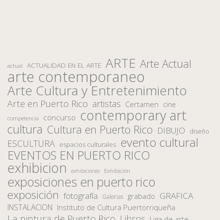
ARTE
Arte Actual
ACTUALIDAD EN EL ARTE
actual
arte contemporaneo
Arte Cultura y Entretenimiento
Arte en Puerto Rico
artistas
Certamen
cine
contemporary art
concurso
competencia
cultura
Cultura en Puerto Rico
DIBUJO
diseño
evento cultural
ESCULTURA
espacios culturales
EVENTOS EN PUERTO RICO
exhibicion
Exhibición
exhibiciones
exposiciones en puerto rico
exposición
fotografía
GRAFICA
grabado
Galerias
INSTALACION
Instituto de Cultura Puertorriqueña
La pintura de Puerto Rico
Libros
Liga de arte