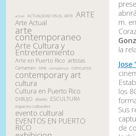
prese
abrir
ARTE
ACTUALIDAD EN EL ARTE
actual
m. en
Arte Actual
arte
Coraz
contemporaneo
Gonz
Arte Cultura y
la re
Entretenimiento
Arte en Puerto Rico
artistas
Jose
Certamen
concurso
cine
competencia
cinem
contemporary art
Estab
cultura
los 8
Cultura en Puerto Rico
ESCULTURA
DIBUJO
forma
diseño
espacios culturales
Sus r
evento cultural
captu
EVENTOS EN PUERTO
RICO
de co
exhibicion