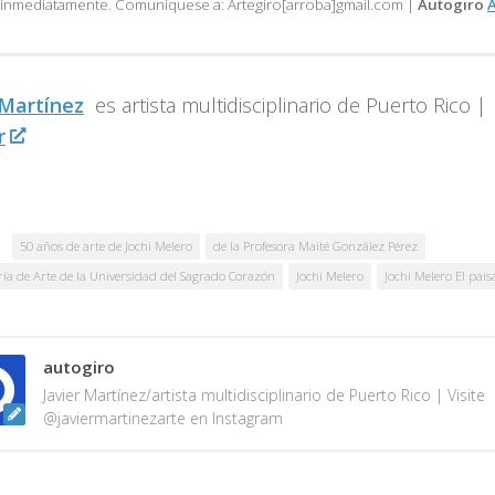
á inmediatamente. Comuniquese a: Artegiro[arroba]gmail.com |
Autogiro
A
 Martínez
es artista multidisciplinario de
Puerto Rico |
r
50 años de arte de Jochi Melero
de la Profesora Maité González Pérez
ría de Arte de la Universidad del Sagrado Corazón
Jochi Melero
Jochi Melero El pais
autogiro
Javier Martínez/artista multidisciplinario de Puerto Rico | Visite
@javiermartinezarte en Instagram