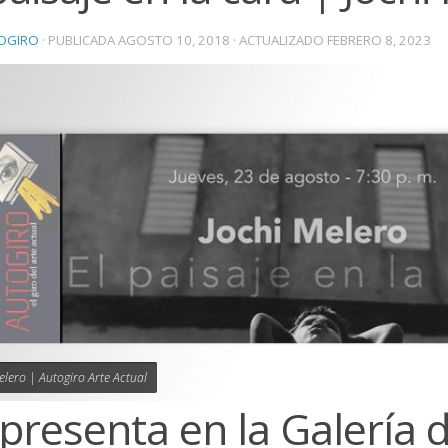
OGIRO
· PUBLICADA
AGOSTO 10, 2018
· ACTUALIZADO
FEBRERO 8, 2023
elero | Autogiro Arte Actual
presenta en la Galería 