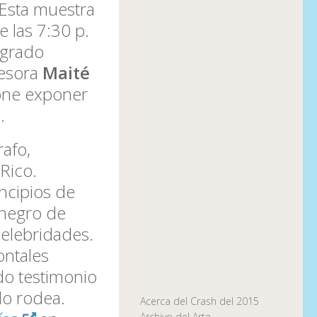
Esta muestra
e las 7:30 p.
agrado
fesora
Maité
one exponer
.
rafo,
Rico.
incipios de
 negro de
celebridades.
ontales
do testimonio
o rodea.
Acerca del Crash del 2015
Archivo del Arte