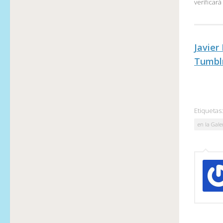
verificar
Javier
Tumbl
Etiquetas:
en la Gale