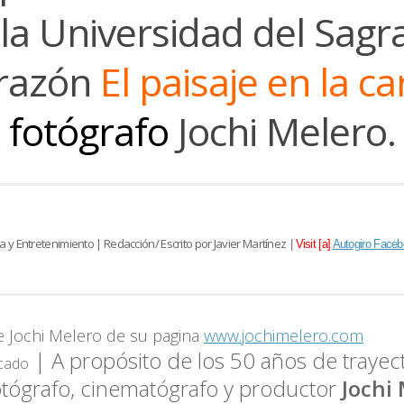
 la Universidad del Sagr
razón
El paisaje en la ca
fotógrafo
Jochi Melero.
ra y Entretenimiento |
Redacción/ Escrito por Javier Martínez
|
Visit [a]
Autogiro Faceb
e Jochi Melero de su pagina
www.jochimelero.com
| A propósito de los 50 años de trayecto
cado
otógrafo, cinematógrafo y productor
Jochi