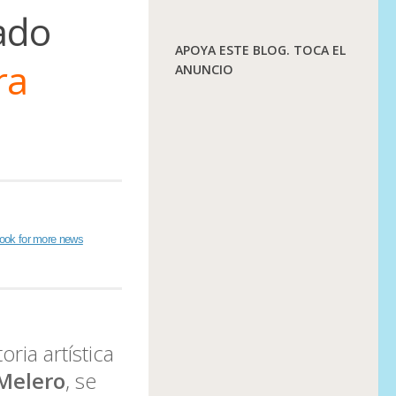
ado
APOYA ESTE BLOG. TOCA EL
ra
ANUNCIO
ook for more news
ria artística
 Melero
, se