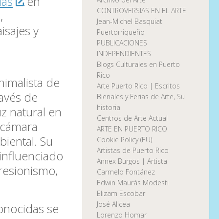
ías
en
CONTROVERSIAS EN EL ARTE
,
Jean-Michel Basquiat
isajes y
Puertorriqueño
PUBLICACIONES
INDEPENDIENTES
Blogs Culturales en Puerto
Rico
nimalista de
Arte Puerto Rico | Escritos
ravés de
Bienales y Ferias de Arte, Su
historia
uz natural en
Centros de Arte Actual
 cámara
ARTE EN PUERTO RICO
biental. Su
Cookie Policy (EU)
Artistas de Puerto Rico
 influenciado
Annex Burgos | Artista
presionismo,
Carmelo Fontánez
Edwin Maurás Modesti
Elizam Escobar
José Alicea
onocidas se
Lorenzo Homar