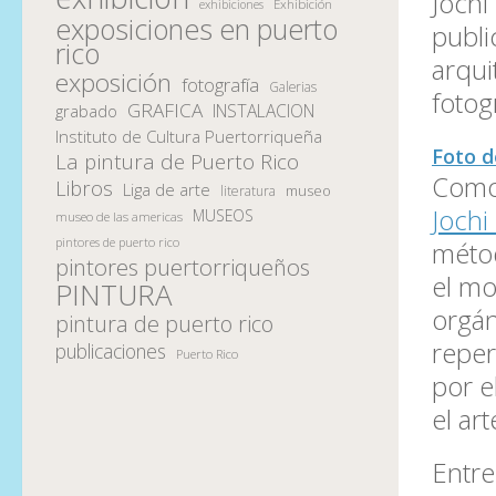
Jochi
Exhibición
exhibiciones
exposiciones en puerto
publi
rico
arqui
exposición
fotografía
Galerias
fotog
GRAFICA
INSTALACION
grabado
Instituto de Cultura Puertorriqueña
Foto d
La pintura de Puerto Rico
Com
Libros
Liga de arte
museo
literatura
Jochi
MUSEOS
museo de las americas
pintores de puerto rico
métod
pintores puertorriqueños
el m
PINTURA
orgán
pintura de puerto rico
reper
publicaciones
Puerto Rico
por e
el art
Entre