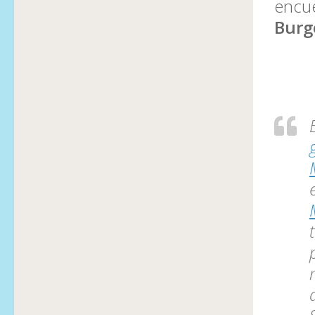
encu
Burg