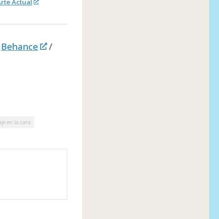
rte Actual
Behance
/
aje en la cara