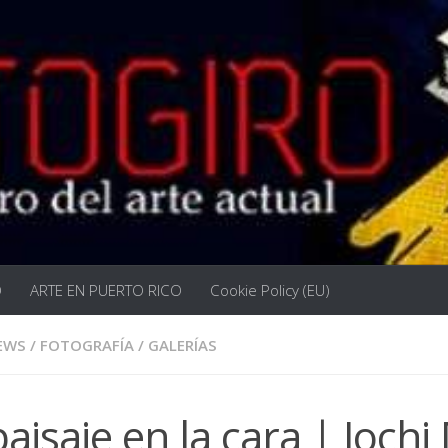
O
ARTE EN PUERTO RICO
Cookie Policy (EU)
EWS
/
FOTOGRAFÍA
/
GALERÍAS
paisaje en la cara | Joch