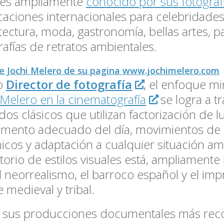
 es ampliamente
conocido por sus fotograf
caciones internacionales para celebridades
tectura, moda, gastronomía, bellas artes, pa
rafías de retratos ambientales.
e Jochi Melero de su pagina www.jochimelero.com
o
Director de fotografía
, el enfoque mi
 Melero en la cinematografía
se logra a t
os clásicos que utilizan factorización de l
omento adecuado del día, movimientos de
icos y adaptación a cualquier situación am
torio de estilos visuales está, ampliamente
l neorrealismo, el barroco español y el im
e medieval y tribal.
 sus producciones documentales más rec