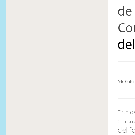
de
Co
del
Arte Cultu
Foto d
Comuni
del f