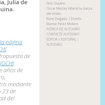
a, Julia de
Nick Quijano
uina.
Oscar Mestey Villamil la danza
del orden
Rene Delgado | Diseño
Marnie Pérez Moliere
ACERCA DE AUTOGIRO
CONTACTE AUTOGIRO
EDITOR | EDITORIAL |
la página
AUTOGIRO
CHI
Propuesta de
: JOCHI
de años de
ro,
tro mediante
o 23 de
ad del