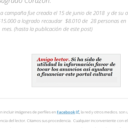
Sagrado Corazón.
La campaña fue creada el 15 de junio de 2018 y de su o
$15.000 a logrado recaudar $8.010 de
28 personas en 
 mes. (hasta la publicación de este post)
 incluir imágenes de perfiles en
Facebook
,
la red y otros medios. son u
encia del lector. Citamos sus procedencia. Cualquier inconveniente con e