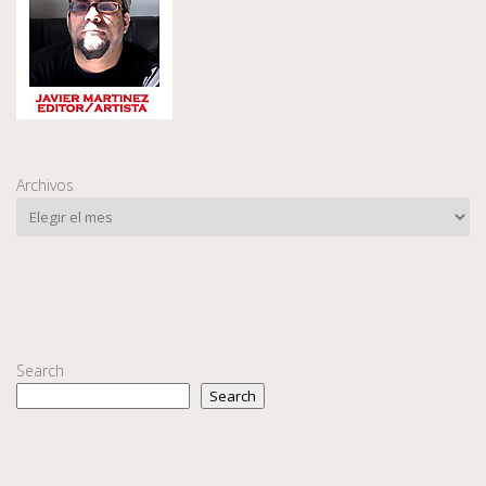
Archivos
Search
Search