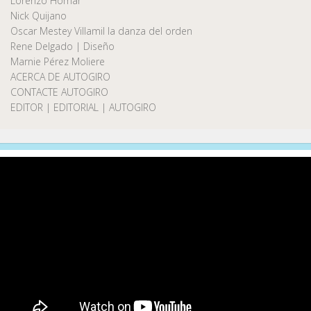
Lorenzo Homar
Nick Quijano
Oscar Mestey Villamil la danza del orden
Rene Delgado | Diseño
Marnie Pérez Moliere
ACERCA DE AUTOGIRO
CONTACTE AUTOGIRO
EDITOR | EDITORIAL | AUTOGIRO