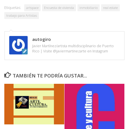
Etiquetas:
artspace
Encuesta de vivienda
inmobiliario
real estate
trabajo para Artistas
autogiro
Javier Martínez/artista multidisciplinario de Puerto
Rico | Visite @javiermartinezarte en Instagram
TAMBIÉN TE PODRÍA GUSTAR...