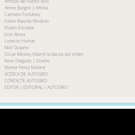
Artistas de Puerto Rico
Annex Burgos | Artista
Carmelo Fontánez
Edwin Maurás Modesti
Elizam Escobar
José Alicea
Lorenzo Homar
Nick Quijano
Oscar Mestey Villamil la danza del orden
Rene Delgado | Diseño
Marnie Pérez Moliere
ACERCA DE AUTOGIRO
CONTACTE AUTOGIRO
EDITOR | EDITORIAL | AUTOGIRO