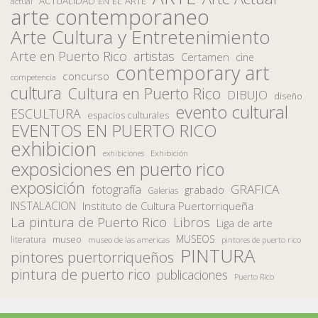
ACTUALIDAD EN EL ARTE
actual
arte contemporaneo
Arte Cultura y Entretenimiento
Arte en Puerto Rico
artistas
Certamen
cine
contemporary art
concurso
competencia
cultura
Cultura en Puerto Rico
DIBUJO
diseño
evento cultural
ESCULTURA
espacios culturales
EVENTOS EN PUERTO RICO
exhibicion
Exhibición
exhibiciones
exposiciones en puerto rico
exposición
fotografía
GRAFICA
grabado
Galerias
INSTALACION
Instituto de Cultura Puertorriqueña
La pintura de Puerto Rico
Libros
Liga de arte
MUSEOS
museo
literatura
museo de las americas
pintores de puerto rico
PINTURA
pintores puertorriqueños
pintura de puerto rico
publicaciones
Puerto Rico