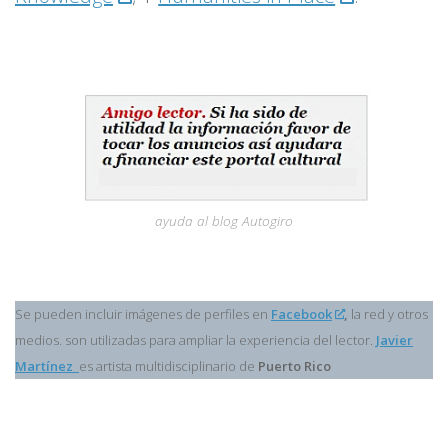
ayuda al blog Autogiro
Se pueden incluir imágenes de perfiles en
Facebook
,
la red y otros
medios. son utilizadas para ampliar la experiencia del lector.
Javier
Martínez
es artista multidisciplinario de
Puerto Rico