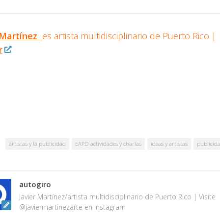
 Martínez
es artista multidisciplinario de
Puerto Rico |
r
artistas y la publicidad
EAPD actividades y charlas
ideas y artistas
publicida
autogiro
Javier Martínez/artista multidisciplinario de Puerto Rico | Visite
@javiermartinezarte en Instagram