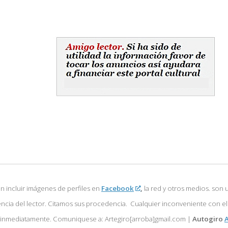
 incluir imágenes de perfiles en
Facebook
,
la red y otros medios. son u
encia del lector. Citamos sus procedencia. Cualquier inconveniente con e
á inmediatamente. Comuniquese a: Artegiro[arroba]gmail.com |
Autogiro
A