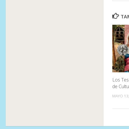
TAM
Los Teso
de Cult
MAYO 13,