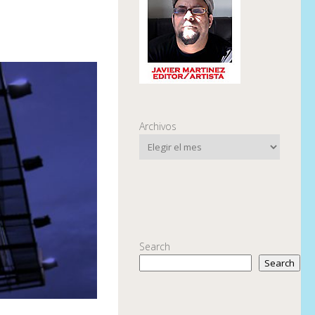
Archivos
Search
Search