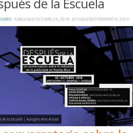
spués de la Escuela
OGIRO
· PUBLICADA
OCTUBRE 25, 2018
· ACTUALIZADO
FEBRERO 8, 2023
 de la Escuela | Autogiro Arte Actual