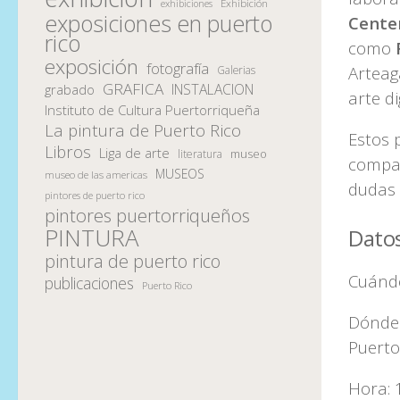
Exhibición
exhibiciones
exposiciones en puerto
Cente
rico
como
exposición
fotografía
Arteag
Galerias
GRAFICA
INSTALACION
grabado
arte di
Instituto de Cultura Puertorriqueña
La pintura de Puerto Rico
Estos 
Libros
Liga de arte
museo
literatura
compar
MUSEOS
museo de las americas
dudas 
pintores de puerto rico
pintores puertorriqueños
PINTURA
Dato
pintura de puerto rico
Cuándo
publicaciones
Puerto Rico
Dónde:
Puerto
Hora: 