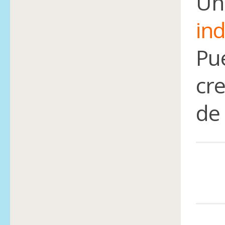
U
ind
Pu
cre
de 