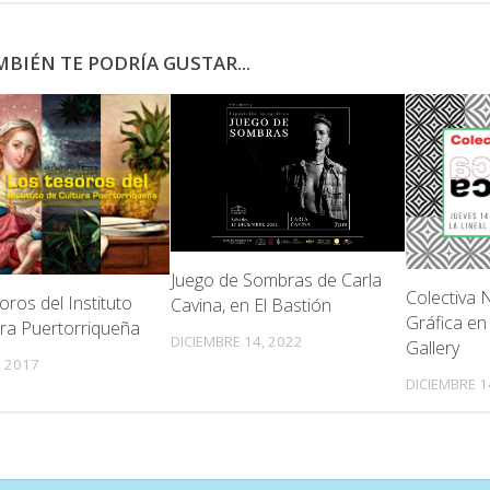
BIÉN TE PODRÍA GUSTAR...
Juego de Sombras de Carla
Colectiva 
ros del Instituto
Cavina, en El Bastión
Gráfica en 
ura Puertorriqueña
DICIEMBRE 14, 2022
Gallery
 2017
DICIEMBRE 1