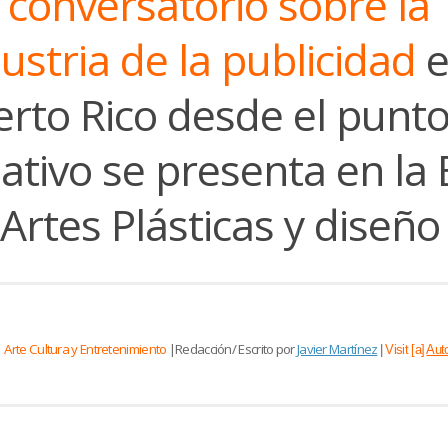
n
conversatorio sobre la
ustria de la publicidad
e
erto Rico desde el punt
ativo se presenta en la
Artes Plásticas y diseño
Arte Cultura y Entretenimiento
|Redacción/ Escrito por
Javier Martínez
|
Visit [a]
Aut