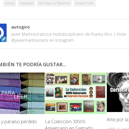
actual
Colectivos
Del Tapiz al Placemat
Hubert Caño
autogiro
Javier Martínez/artista multidisciplinario de Puerto Rico | Visite
@javiermartinezarte en Instagram
BIÉN TE PODRÍA GUSTAR...
Arte por l
La Colección: XXVIII
 y paraíso perdido
Aniversario en Sagrado
ABRIL 4, 201