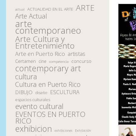
ARTE
ACTUALIDAD EN EL ARTE
actual
Arte Actual
arte
contemporaneo
Arte Cultura y
Entretenimiento
Arte en Puerto Rico
artistas
Certamen
concurso
cine
competencia
contemporary art
cultura
Cultura en Puerto Rico
ESCULTURA
DIBUJO
diseño
espacios culturales
evento cultural
EVENTOS EN PUERTO
RICO
exhibicion
Exhibición
exhibiciones