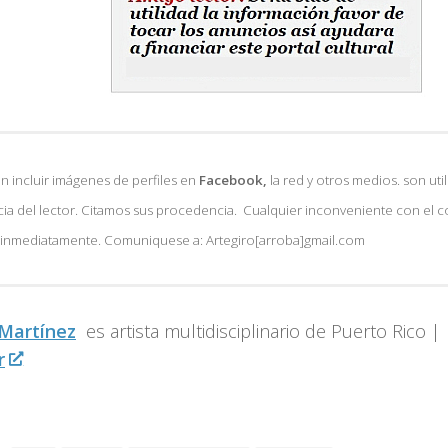
 incluir imágenes de perfiles en
Facebook,
la red y otros medios. son util
ia del lector. Citamos sus procedencia. Cualquier inconveniente con el 
á inmediatamente. Comuniquese a: Artegiro[arroba]gmail.com
 Martínez
es artista multidisciplinario de
Puerto Rico |
r