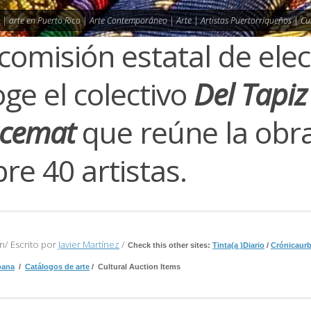
s | arte en Puerto Rico | Arte Contemporáneo | Arte | Artistas Puertorriqueños | Cu
comisión estatal de ele
ge el colectivo
Del Tapiz
acemat
que reúne la obr
re 40 artistas.
n/ Escrito por
Javier Martínez
/
Check this other sites:
Tinta(a )Diario
/
Crónicaurb
bana
/
Catálogos de arte
/ Cultural Auction Items