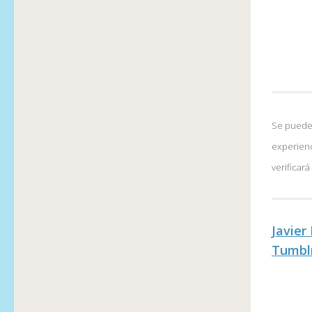
Se pueden
experienc
verificar
Javier
Tumbl