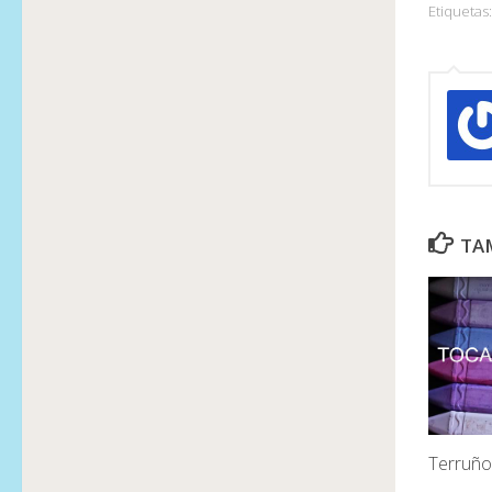
Etiquetas:
TAM
Terruño