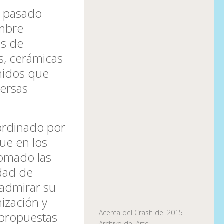
el pasado
embre
os de
as, cerámicas
nidos que
ersas
ordinado por
que en los
omado las
dad de
 admirar su
ización y
Acerca del Crash del 2015
 propuestas
Archivo del Arte