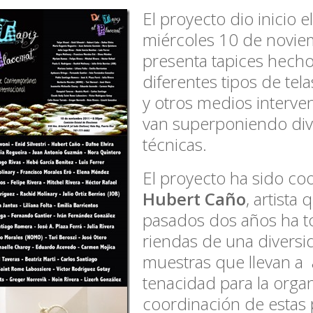
El proyecto dio inicio 
miércoles 10 de novi
presenta tapices hech
diferentes tipos de tel
y otros medios interve
van superponiendo div
técnicas.
El proyecto ha sido co
Hubert Caño
, artista 
pasados dos años ha t
riendas de una diversi
muestras que llevan a
tenacidad para la organ
coordinación de estas