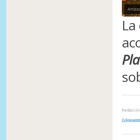
Artista
La 
aco
Pl
sob
Redacció
CrónicaUr