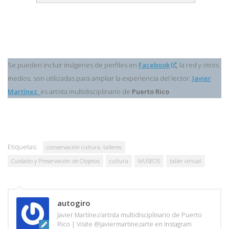
Se pueden incluir imágenes de perfiles en
Facebook
,
la red y otros
medios. son utilizadas para ampliar la experiencia del lector.
Javier
Martínez
es artista multidisciplinario de
Puerto Rico
Etiquetas:
conservación cultura. talleres
Cuidado y Preservación de Objetos
cultura
MUSEOS
taller virtual
autogiro
Javier Martínez/artista multidisciplinario de Puerto
Rico | Visite @javiermartinezarte en Instagram