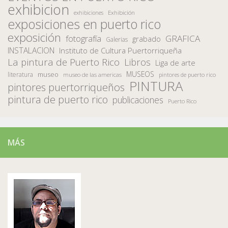
exhibicion
Exhibición
exhibiciones
exposiciones en puerto rico
exposición
fotografía
GRAFICA
grabado
Galerias
INSTALACION
Instituto de Cultura Puertorriqueña
La pintura de Puerto Rico
Libros
Liga de arte
MUSEOS
museo
literatura
museo de las americas
pintores de puerto rico
PINTURA
pintores puertorriqueños
pintura de puerto rico
publicaciones
Puerto Rico
MÁS