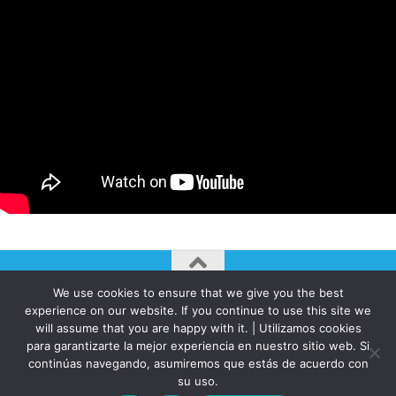
We use cookies to ensure that we give you the best
AUTOGIRO/el giro del arte actual © JAVIER MARTINEZ 2026. All
experience on our website. If you continue to use this site we
Rights Reserved.
will assume that you are happy with it. | Utilizamos cookies
para garantizarte la mejor experiencia en nuestro sitio web. Si
Funciona con
- Diseñado con el
Tema Hueman
continúas navegando, asumiremos que estás de acuerdo con
su uso.