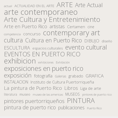
ARTE
Arte Actual
ACTUALIDAD EN EL ARTE
actual
arte contemporaneo
Arte Cultura y Entretenimiento
Arte en Puerto Rico
artistas
Certamen
cine
contemporary art
concurso
competencia
cultura
Cultura en Puerto Rico
DIBUJO
diseño
evento cultural
ESCULTURA
espacios culturales
EVENTOS EN PUERTO RICO
exhibicion
Exhibición
exhibiciones
exposiciones en puerto rico
exposición
fotografía
GRAFICA
grabado
Galerias
INSTALACION
Instituto de Cultura Puertorriqueña
La pintura de Puerto Rico
Libros
Liga de arte
MUSEOS
museo
literatura
museo de las americas
pintores de puerto rico
PINTURA
pintores puertorriqueños
pintura de puerto rico
publicaciones
Puerto Rico