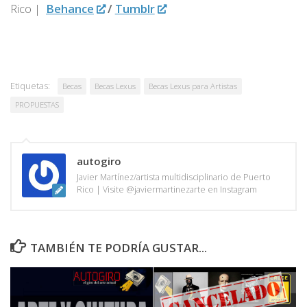
Rico |
Behance
/
Tumblr
Etiquetas:
Becas
Becas Lexus
Becas Lexus para Artistas
PROPUESTAS
autogiro
Javier Martínez/artista multidisciplinario de Puerto
Rico | Visite @javiermartinezarte en Instagram
TAMBIÉN TE PODRÍA GUSTAR...