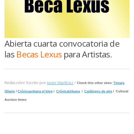
Abierta cuarta convocatoria de
las
Becas Lexus
para Artistas.
Redacción/ Escrito por
Javier Martínez
/
Check this other sites:
Tinta(a
)Diario
/
Crónicaurbana el blog
/
CrónicaUrbana
/
Catálogos de arte
/ Cultural
Auction Items