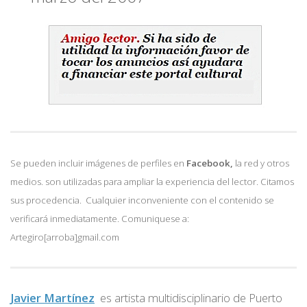
Se pueden incluir imágenes de perfiles en
Facebook,
la red y otros
medios. son utilizadas para ampliar la experiencia del lector. Citamos
sus procedencia. Cualquier inconveniente con el contenido se
verificará inmediatamente. Comuniquese a:
Artegiro[arroba]gmail.com
Javier Martínez
es artista multidisciplinario de
Puerto