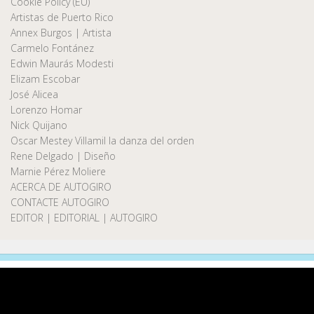
Cookie Policy (EU)
Artistas de Puerto Rico
Annex Burgos | Artista
Carmelo Fontánez
Edwin Maurás Modesti
Elizam Escobar
José Alicea
Lorenzo Homar
Nick Quijano
Oscar Mestey Villamil la danza del orden
Rene Delgado | Diseño
Marnie Pérez Moliere
ACERCA DE AUTOGIRO
CONTACTE AUTOGIRO
EDITOR | EDITORIAL | AUTOGIRO