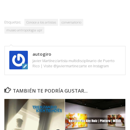
Etiquetas:
Conoce a los artistas
conversatorio
museo antropologia upr
autogiro
Javier Martínez/artista multidisciplinario de Puerto
Rico | Visite @javiermartinezarte en Instagram
TAMBIÉN TE PODRÍA GUSTAR...