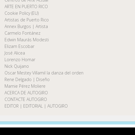
ARTE EN PUERTO RICO
Cookie Policy (EU)
Artistas de Puerto Rico
Annex Burgos | Artista
Carmelo Fontánez
Edwin Maurás Modesti
Elizam Escobar
José Alicea
Lorenzo Homar
Nick Quijano
Oscar Mestey Villamil la danza del orden
Rene Delgado | Diseño
Marnie Pérez Moliere
ACERCA DE AUTOGIRO
CONTACTE AUTOGIRO
EDITOR | EDITORIAL | AUTOGIRO