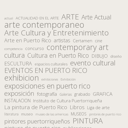
ARTE
Arte Actual
ACTUALIDAD EN EL ARTE
actual
arte contemporaneo
Arte Cultura y Entretenimiento
Arte en Puerto Rico
artistas
Certamen
cine
contemporary art
concurso
competencia
cultura
Cultura en Puerto Rico
DIBUJO
diseño
evento cultural
ESCULTURA
espacios culturales
EVENTOS EN PUERTO RICO
exhibicion
Exhibición
exhibiciones
exposiciones en puerto rico
exposición
fotografía
GRAFICA
grabado
Galerias
INSTALACION
Instituto de Cultura Puertorriqueña
La pintura de Puerto Rico
Libros
Liga de arte
MUSEOS
museo
literatura
museo de las americas
pintores de puerto rico
PINTURA
pintores puertorriqueños