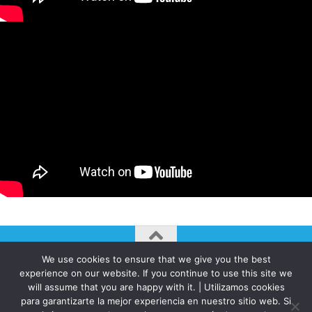
We use cookies to ensure that we give you the best
AUTOGIRO/el giro del arte actual © JAVIER MARTINEZ 2026. All
experience on our website. If you continue to use this site we
Rights Reserved.
will assume that you are happy with it. | Utilizamos cookies
para garantizarte la mejor experiencia en nuestro sitio web. Si
Funciona con
- Diseñado con el
Tema Hueman