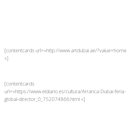
[contentcards url=»http://www.artdubai.ae/?value=home
«]
[contentcards
url=»https://www.eldiario.es/cultura/Arranca-Dubai-feria-
global-director_0_752074866.html «]