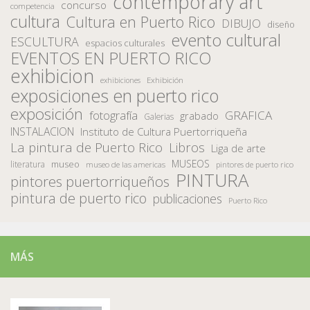
contemporary art
concurso
competencia
cultura
Cultura en Puerto Rico
DIBUJO
diseño
evento cultural
ESCULTURA
espacios culturales
EVENTOS EN PUERTO RICO
exhibicion
Exhibición
exhibiciones
exposiciones en puerto rico
exposición
fotografía
GRAFICA
grabado
Galerias
INSTALACION
Instituto de Cultura Puertorriqueña
La pintura de Puerto Rico
Libros
Liga de arte
MUSEOS
museo
literatura
museo de las americas
pintores de puerto rico
PINTURA
pintores puertorriqueños
pintura de puerto rico
publicaciones
Puerto Rico
MÁS