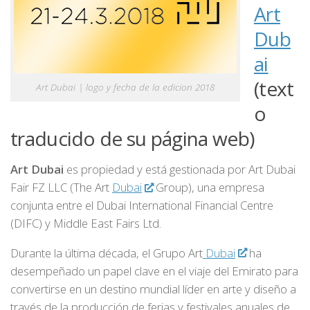
Art
Dub
ai
(text
Art Dubai | logo y fecha de la edicion 2018
o
traducido de su página web)
Art Dubai
es propiedad y está gestionada por Art Dubai
Fair FZ LLC (The Art
Dubai
Group), una empresa
conjunta entre el Dubai International Financial Centre
(DIFC) y Middle East Fairs Ltd.
Durante la última década, el Grupo Art
Dubai
ha
desempeñado un papel clave en el viaje del Emirato para
convertirse en un destino mundial líder en arte y diseño a
través de la producción de ferias y festivales anuales de