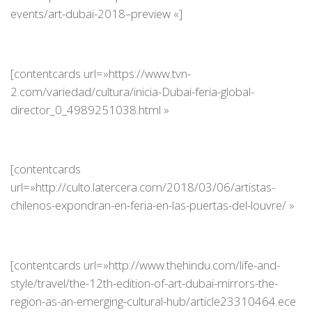
events/art-dubai-2018–preview «]
[contentcards url=»https://www.tvn-
2.com/variedad/cultura/inicia-Dubai-feria-global-
director_0_4989251038.html »
[contentcards
url=»http://culto.latercera.com/2018/03/06/artistas-
chilenos-expondran-en-feria-en-las-puertas-del-louvre/ »
[contentcards url=»http://www.thehindu.com/life-and-
style/travel/the-12th-edition-of-art-dubai-mirrors-the-
region-as-an-emerging-cultural-hub/article23310464.ece