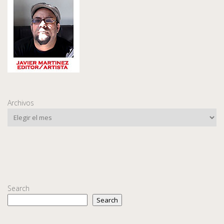
Archivos
Search
Search