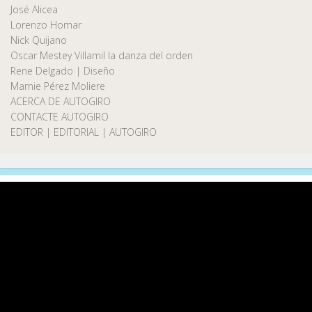
José Alicea
Lorenzo Homar
Nick Quijano
Oscar Mestey Villamil la danza del orden
Rene Delgado | Diseño
Marnie Pérez Moliere
ACERCA DE AUTOGIRO
CONTACTE AUTOGIRO
EDITOR | EDITORIAL | AUTOGIRO