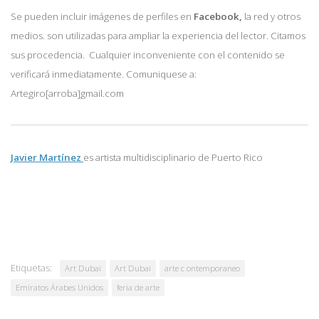
Se pueden incluir imágenes de perfiles en
Facebook,
la red y otros
medios. son utilizadas para ampliar la experiencia del lector. Citamos
sus procedencia. Cualquier inconveniente con el contenido se
verificará inmediatamente. Comuniquese a:
Artegiro[arroba]gmail.com
Javier Martínez
es artista multidisciplinario de
Puerto Rico
Etiquetas:
Art Dubai
Art Dubai
arte c ontemporaneo
Emiratos Árabes Unidos
feria de arte