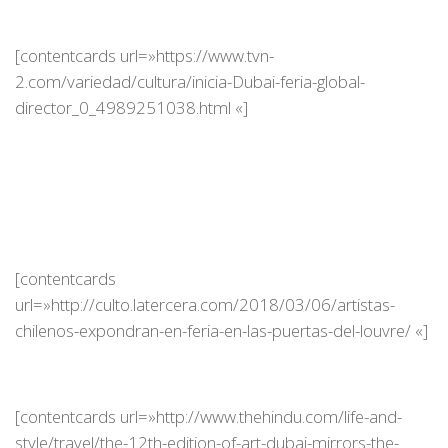
[contentcards url=»https://www.tvn-
2.com/variedad/cultura/inicia-Dubai-feria-global-
director_0_4989251038.html «]
[contentcards
url=»http://culto.latercera.com/2018/03/06/artistas-
chilenos-expondran-en-feria-en-las-puertas-del-louvre/ «]
[contentcards url=»http://www.thehindu.com/life-and-
style/travel/the-12th-edition-of-art-dubai-mirrors-the-