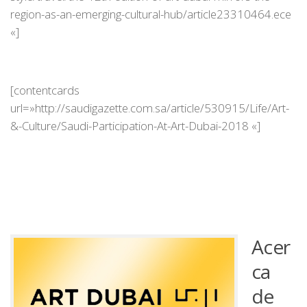
region-as-an-emerging-cultural-hub/article23310464.ece
«]
[contentcards
url=»http://saudigazette.com.sa/article/530915/Life/Art-
&-Culture/Saudi-Participation-At-Art-Dubai-2018 «]
Acer
ca
de