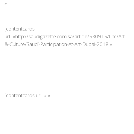
»
[contentcards
url=»http://saudigazette.com.sa/article/530915/Life/Art-
&-Culture/Saudi-Participation-At-Art-Dubai-2018 »
[contentcards url=» »