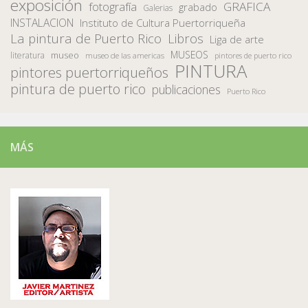
exposición
fotografía
GRAFICA
grabado
Galerias
INSTALACION
Instituto de Cultura Puertorriqueña
La pintura de Puerto Rico
Libros
Liga de arte
MUSEOS
museo
literatura
museo de las americas
pintores de puerto rico
PINTURA
pintores puertorriqueños
pintura de puerto rico
publicaciones
Puerto Rico
MÁS