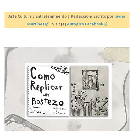
Arte Cultura y Entretenimiento | Redacción/ Escrito por
Javier
Martínez
|
Visit [a]
Autogiro Facebook