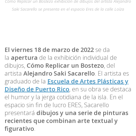
Cómo Replicar un Bostezo exhibición de dibujos del artista Alejandro
Saki Sacarello se presenta en el espacio Eres de la calle Loíza
El viernes 18 de marzo de 2022
se da
la
apertura
de la exhibición individual de
dibujos,
Cómo Replicar un Bostezo
, del
artista
Alejandro Saki Sacarello
. El artista es
graduado de la
Escuela de Artes Plásticas y
Diseño de Puerto Rico
, en su obra se destaca
el humor y la jerga cotidiana de la isla. En el
espacio sin fin de lucro ERES, Sacarello
presentará
dibujos y una serie de pinturas
recientes que combinan arte textual y
figurativo
.