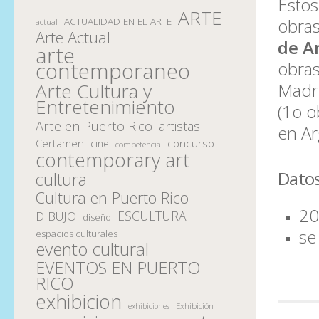
Estos
ARTE
obras
ACTUALIDAD EN EL ARTE
actual
Arte Actual
de A
arte
obras
contemporaneo
Madri
Arte Cultura y
Entretenimiento
(1o o
Arte en Puerto Rico
artistas
en Ar
Certamen
concurso
cine
competencia
contemporary art
Dato
cultura
Cultura en Puerto Rico
20
ESCULTURA
DIBUJO
diseño
se
espacios culturales
evento cultural
EVENTOS EN PUERTO
RICO
exhibicion
Exhibición
exhibiciones