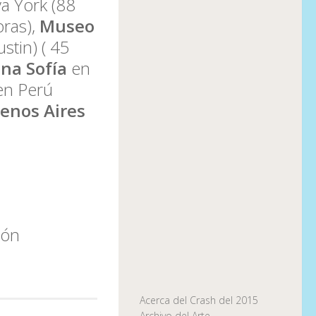
a York (88
ras),
Museo
stin) ( 45
na Sofía
en
n Perú
enos Aires
ión
Acerca del Crash del 2015
Archivo del Arte