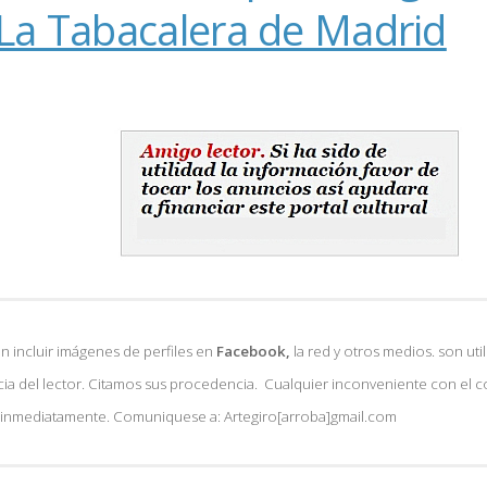
La Tabacalera de Madrid
 incluir imágenes de perfiles en
Facebook,
la red y otros medios. son util
ia del lector. Citamos sus procedencia. Cualquier inconveniente con el 
á inmediatamente. Comuniquese a: Artegiro[arroba]gmail.com