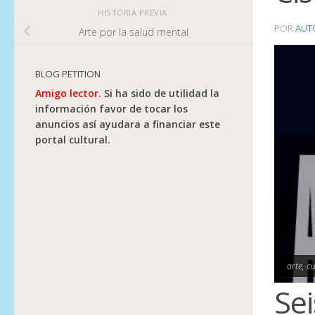
HISTORIA PREVIA
POR
AUT
Arte por la salud mental
BLOG PETITION
Amigo lector.
Si ha sido de utilidad la
información favor de tocar los
anuncios así ayudara a financiar este
portal cultural.
arte, c
Sei