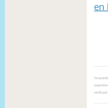
en 
Se pueden
experienc
verificar