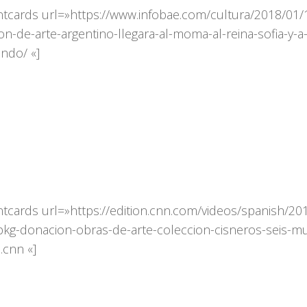
ntcards url=»https://www.infobae.com/cultura/2018/01/
on-de-arte-argentino-llegara-al-moma-al-reina-sofia-y-
ndo/ «]
ntcards url=»https://edition.cnn.com/videos/spanish/2
l-pkg-donacion-obras-de-arte-coleccion-cisneros-seis-m
.cnn «]