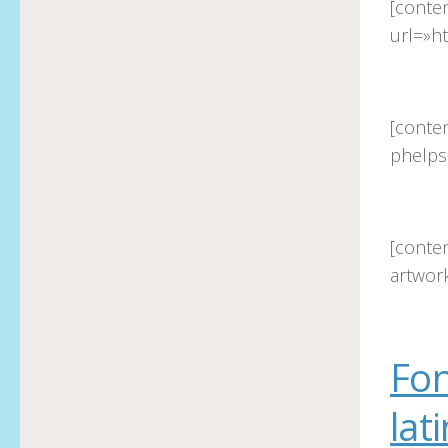
[conte
url=»h
[conte
phelps
[conte
artwor
Fon
lat