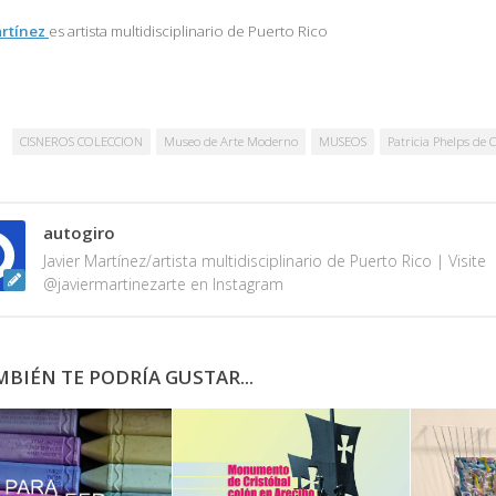
artínez
es artista multidisciplinario de
Puerto Rico
CISNEROS COLECCION
Museo de Arte Moderno
MUSEOS
Patricia Phelps de 
autogiro
Javier Martínez/artista multidisciplinario de Puerto Rico | Visite
@javiermartinezarte en Instagram
BIÉN TE PODRÍA GUSTAR...