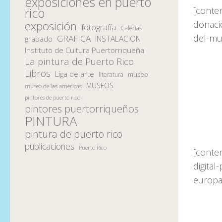
exposiciones en puerto
[conte
rico
donaci
exposición
fotografía
Galerias
del-mu
GRAFICA
INSTALACION
grabado
Instituto de Cultura Puertorriqueña
La pintura de Puerto Rico
Libros
Liga de arte
museo
literatura
MUSEOS
museo de las americas
pintores de puerto rico
pintores puertorriqueños
PINTURA
pintura de puerto rico
publicaciones
Puerto Rico
[conte
digita
europa