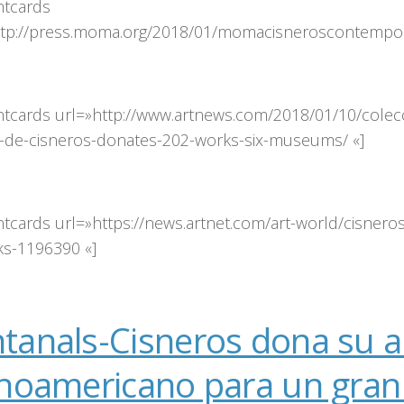
ntcards
ttp://press.moma.org/2018/01/momacisneroscontemporar
ntcards url=»http://www.artnews.com/2018/01/10/colecci
-de-cisneros-donates-202-works-six-museums/ «]
ntcards url=»https://news.artnet.com/art-world/cisnero
ks-1196390 «]
tanals-Cisneros dona su a
inoamericano para un gran