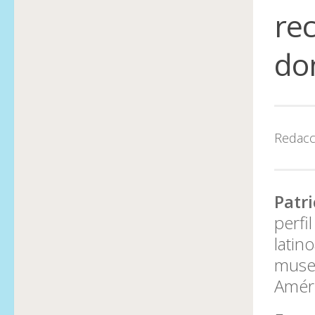
rec
don
Redacc
Patri
perfi
latin
muse
Améri