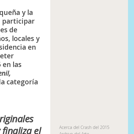
riqueña
y la
 participar
es de
os, locales y
esidencia en
eter
6
en las
nil,
da categoría
riginales
finaliza el
Acerca del Crash del 2015
Archivo del Arte