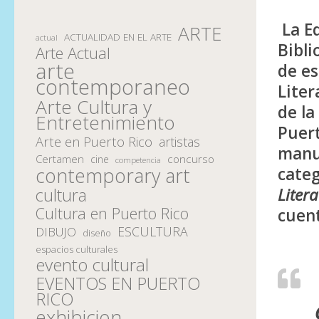
La E
ARTE
ACTUALIDAD EN EL ARTE
actual
Bibli
Arte Actual
arte
de es
contemporaneo
Liter
Arte Cultura y
de la
Entretenimiento
Puer
Arte en Puerto Rico
artistas
manu
Certamen
concurso
cine
competencia
contemporary art
cate
Litera
cultura
Cultura en Puerto Rico
cuent
ESCULTURA
DIBUJO
diseño
espacios culturales
evento cultural
EVENTOS EN PUERTO
RICO
exhibicion