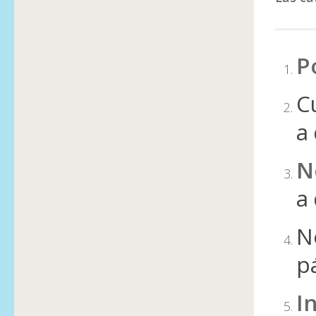
P
C
a
N
a
N
p
In