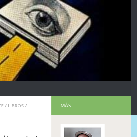
MÁS
TE
/
LIBROS
/