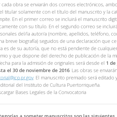
 cada obra se enviarán dos correos electrónicos, ambo
el titular solamente con el título del manuscrito y la c
pite. En el primer correo se incluirá el manuscrito digit
camente con su título. En el segundo correo se incluir
sonales del/la autor/a (nombre, apellidos, teléfono, co
na breve biografía) seguidos de una declaración que cer
a es de su autoría, que no está pendiente de cualquier 
mio y que dispone del derecho de publicación de la m
fecha para la admisión de originales será desde el
1 de
ta el 30 de noviembre de 2016
. Las obras se enviarán
torial@icp.pr.gov
. El manuscrito premiado será editado 
Editorial del Instituto de Cultura Puertorriqueña.
cargar Bases Legales de la Convocatoria
tegorías a someter manuscritos son las siguientes