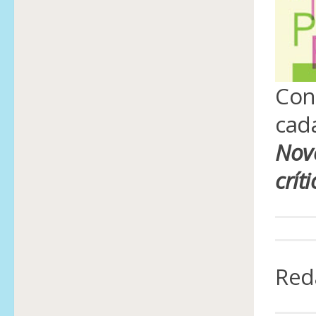
Con
cad
Nove
crít
Red