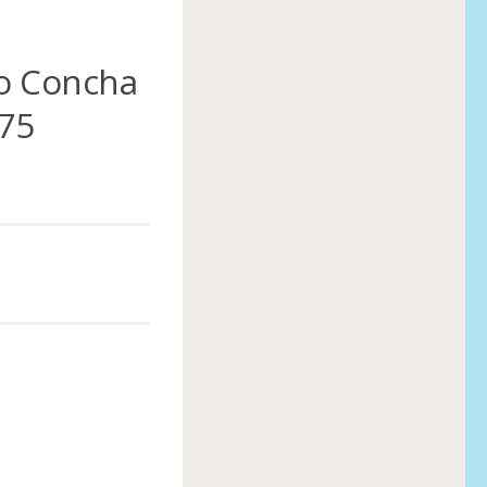
io Concha
 75