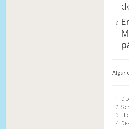
d
E
M
p
Alguno
Dic
Sie
El 
De