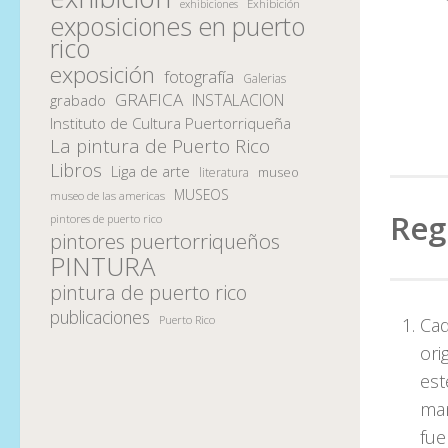
Exhibición
exhibiciones
exposiciones en puerto
rico
exposición
fotografía
Galerias
GRAFICA
INSTALACION
grabado
Instituto de Cultura Puertorriqueña
La pintura de Puerto Rico
Libros
Liga de arte
museo
literatura
MUSEOS
museo de las americas
Reg
pintores de puerto rico
pintores puertorriqueños
PINTURA
pintura de puerto rico
publicaciones
Puerto Rico
Cad
ori
est
man
fue