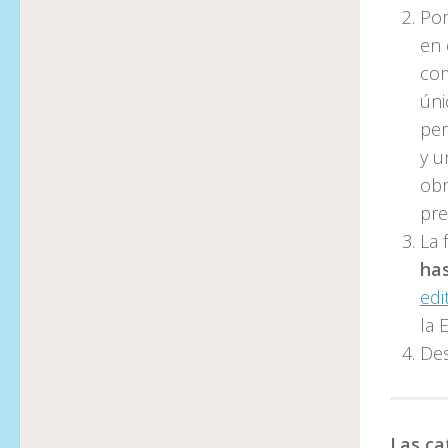
Por
en 
com
úni
per
y u
obr
pre
La 
has
edi
la 
Des
Las ca