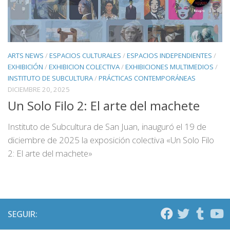
ARTS NEWS
/
ESPACIOS CULTURALES
/
ESPACIOS INDEPENDIENTES
/
EXHIBICIÓN
/
EXHIBICION COLECTIVA
/
EXHIBICIONES MULTIMEDIOS
/
INSTITUTO DE SUBCULTURA
/
PRÁCTICAS CONTEMPORÁNEAS
DICIEMBRE 20, 2025
Un Solo Filo 2: El arte del machete
Instituto de Subcultura de San Juan, inauguró el 19 de
diciembre de 2025 la exposición colectiva «Un Solo Filo
2: El arte del machete»
SEGUIR: