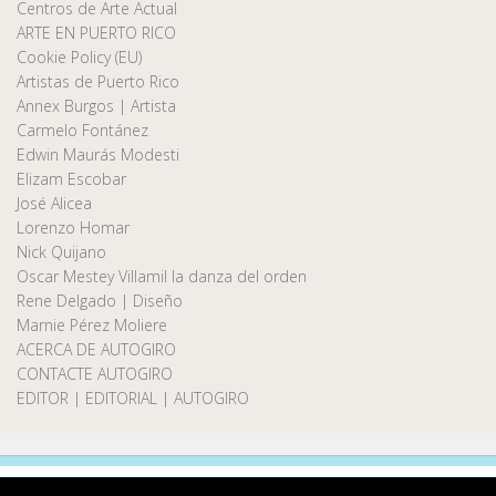
Centros de Arte Actual
ARTE EN PUERTO RICO
Cookie Policy (EU)
Artistas de Puerto Rico
Annex Burgos | Artista
Carmelo Fontánez
Edwin Maurás Modesti
Elizam Escobar
José Alicea
Lorenzo Homar
Nick Quijano
Oscar Mestey Villamil la danza del orden
Rene Delgado | Diseño
Marnie Pérez Moliere
ACERCA DE AUTOGIRO
CONTACTE AUTOGIRO
EDITOR | EDITORIAL | AUTOGIRO