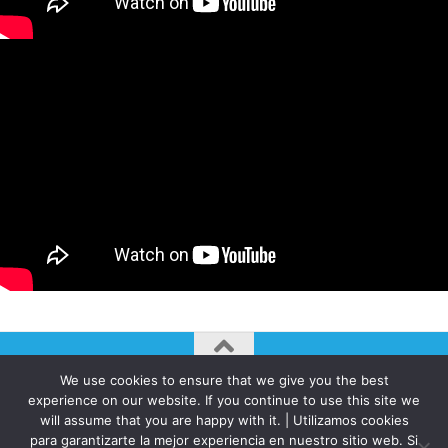
We use cookies to ensure that we give you the best
AUTOGIRO/el giro del arte actual © JAVIER MARTINEZ 2026. All
experience on our website. If you continue to use this site we
Rights Reserved.
will assume that you are happy with it. | Utilizamos cookies
Funciona con
- Diseñado con el
Tema Hueman
para garantizarte la mejor experiencia en nuestro sitio web. Si