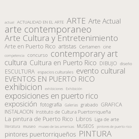
ARTE
Arte Actual
ACTUALIDAD EN EL ARTE
actual
arte contemporaneo
Arte Cultura y Entretenimiento
Arte en Puerto Rico
artistas
Certamen
cine
contemporary art
concurso
competencia
cultura
Cultura en Puerto Rico
DIBUJO
diseño
evento cultural
ESCULTURA
espacios culturales
EVENTOS EN PUERTO RICO
exhibicion
Exhibición
exhibiciones
exposiciones en puerto rico
exposición
fotografía
GRAFICA
grabado
Galerias
INSTALACION
Instituto de Cultura Puertorriqueña
La pintura de Puerto Rico
Libros
Liga de arte
MUSEOS
museo
literatura
museo de las americas
pintores de puerto rico
PINTURA
pintores puertorriqueños